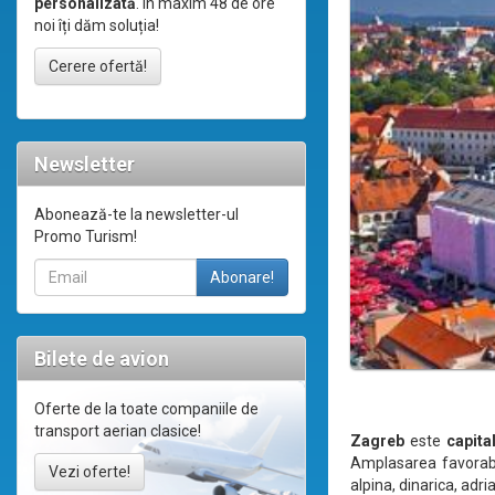
personalizată
. În maxim 48 de ore
noi îți dăm soluția!
Cerere ofertă!
Newsletter
Abonează-te la newsletter-ul
Promo Turism!
Bilete de avion
Oferte de la toate companiile de
transport aerian clasice!
Zagreb
este
capita
Amplasarea favorabil
Vezi oferte!
alpina, dinarica, adri