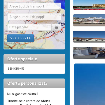
Alege tipul de transport
Alege numărul de nopți
Oferte speciale
SENIORI +55
Ofertă personalizată
Nu ai găsit ce căutai?
Trimite-ne o cerere de
ofertă