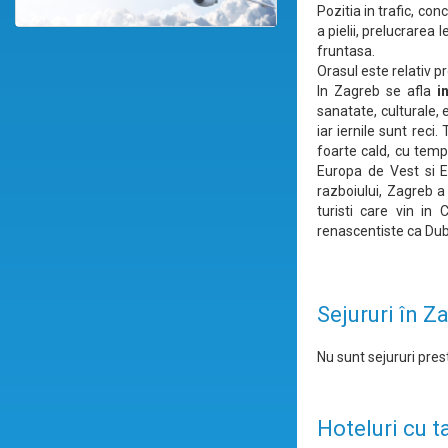
Pozitia in trafic, con
a pielii, prelucrarea le
fruntasa.
Orasul este relativ p
In Zagreb se afla
i
sanatate, culturale, 
iar iernile sunt reci
foarte cald, cu tem
Europa de Vest si Eu
razboiului, Zagreb a 
turisti care vin in
renascentiste ca Dubr
Sejururi în Z
Nu sunt sejururi prest
Hoteluri cu t