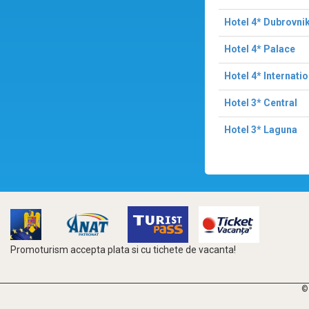
Hotel 4* Dubrovni
Hotel 4* Palace
Hotel 4* Internatio
Hotel 3* Central
Hotel 3* Laguna
Promoturism accepta plata si cu tichete de vacanta!
©