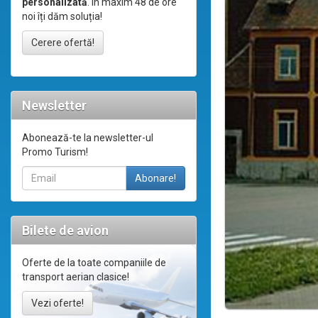
personalizată
. În maxim 48 de ore
noi îți dăm soluția!
Cerere ofertă!
Newsletter
Abonează-te la newsletter-ul
Promo Turism!
Bilete de avion
Oferte de la toate companiile de
transport aerian clasice!
Vezi oferte!