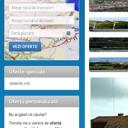
Alege tipul de transport
Alege numărul de nopți
Oferte speciale
SENIORI +55
Ofertă personalizată
Nu ai găsit ce căutai?
Trimite-ne o cerere de
ofertă