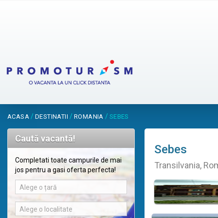
/
/
/
ACASA
DESTINATII
ROMANIA
SEBES
Caută vacantă!
Sebes
Completati toate campurile de mai
Transilvania, Ro
jos pentru a gasi oferta perfecta!
Alege o țară
Alege o localitate