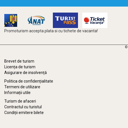
Promoturism accepta plata si cu tichete de vacanta!
©
Brevet de turism
Licența de turism
Asigurare de insolvență
Politica de confidențialitate
Termeni de utilizare
Informații utile
Turism de afaceri
Contractul cu turistul
Condiții emitere bilete