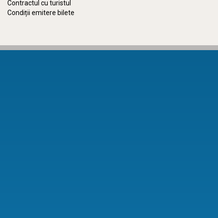
Contractul cu turistul
Condiții emitere bilete