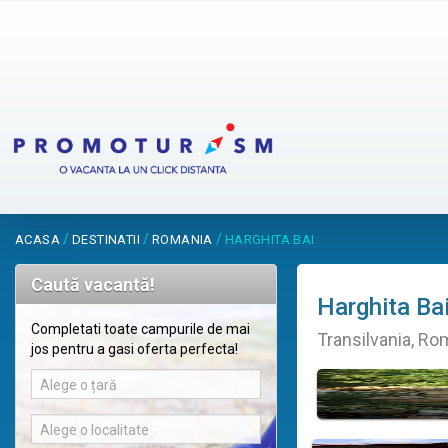
/
/
/
ACASA
DESTINATII
ROMANIA
HARGHITA BAI
Caută vacantă!
Harghita Ba
Completati toate campurile de mai
Transilvania, Ro
jos pentru a gasi oferta perfecta!
Alege o țară
Alege o localitate