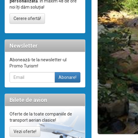
personalizată
. În maxim 48 de ore
noi îți dăm soluția!
Cerere ofertă!
Newsletter
Abonează-te la newsletter-ul
Promo Turism!
Bilete de avion
Oferte de la toate companiile de
transport aerian clasice!
Vezi oferte!