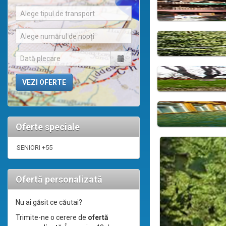
Alege tipul de transport
Alege numărul de nopți
Oferte speciale
SENIORI +55
Ofertă personalizată
Nu ai găsit ce căutai?
Trimite-ne o cerere de
ofertă