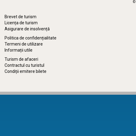
©
Brevet de turism
Licența de turism
Asigurare de insolvență
Politica de confidențialitate
Termeni de utilizare
Informații utile
Turism de afaceri
Contractul cu turistul
Condiții emitere bilete