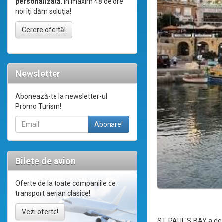
personalizată
. În maxim 48 de ore
noi îți dăm soluția!
Cerere ofertă!
Newsletter
Abonează-te la newsletter-ul
Promo Turism!
Bilete de avion
Oferte de la toate companiile de
transport aerian clasice!
Vezi oferte!
ST. PAUL'S BAY a deve