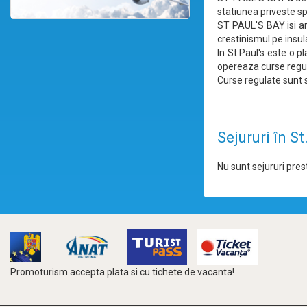
statiunea priveste sp
ST PAUL'S BAY isi ar
crestinismul pe insula
In St.Paul's este o p
opereaza curse regu
Curse regulate sunt s
Sejururi în St
Nu sunt sejururi prest
Promoturism accepta plata si cu tichete de vacanta!