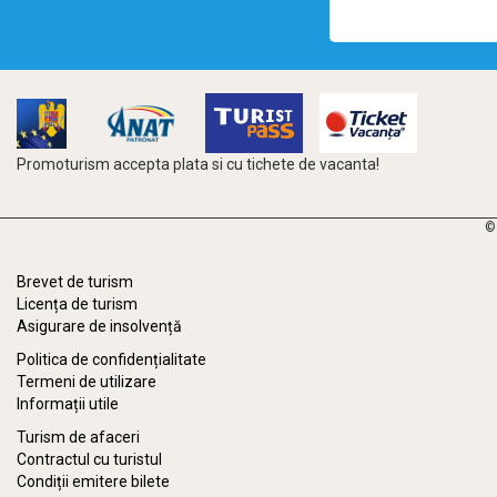
Promoturism accepta plata si cu tichete de vacanta!
©
Brevet de turism
Licența de turism
Asigurare de insolvență
Politica de confidențialitate
Termeni de utilizare
Informații utile
Turism de afaceri
Contractul cu turistul
Condiții emitere bilete