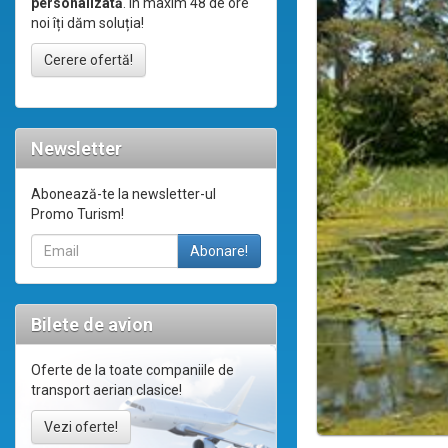
personalizată
. În maxim 48 de ore
noi îți dăm soluția!
Cerere ofertă!
Newsletter
Abonează-te la newsletter-ul
Promo Turism!
Bilete de avion
Oferte de la toate companiile de
transport aerian clasice!
Vezi oferte!