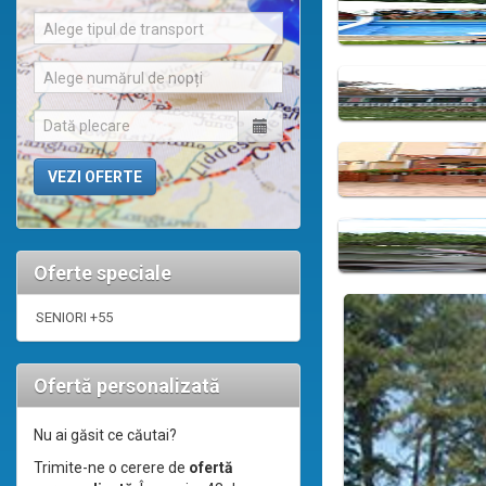
Alege tipul de transport
Alege numărul de nopți
Oferte speciale
SENIORI +55
Ofertă personalizată
Nu ai găsit ce căutai?
Trimite-ne o cerere de
ofertă