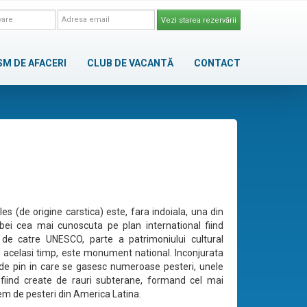
Vezi starea rezervării
SM DE AFACERI
CLUB DE VACANTĂ
CONTACT
es (de origine carstica) este, fara indoiala, una din
ei cea mai cunoscuta pe plan international fiind
 de catre UNESCO, parte a patrimoniului cultural
n acelasi timp, este monument national. Inconjurata
de pin in care se gasesc numeroase pesteri, unele
 fiind create de rauri subterane, formand cel mai
tem de pesteri din America Latina.