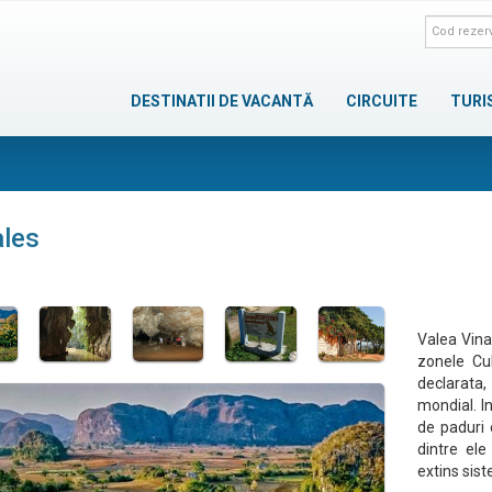
DESTINATII DE VACANTĂ
CIRCUITE
TURI
ales
Valea Vinal
zonele Cub
declarata,
mondial. I
de paduri 
dintre ele
extins sis