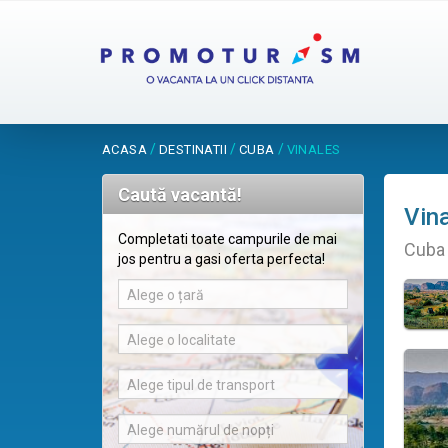
/
/
/
ACASA
DESTINATII
CUBA
VINALES
Caută vacantă!
Vin
Completati toate campurile de mai
Cuba
jos pentru a gasi oferta perfecta!
Alege o țară
Alege o localitate
Alege tipul de transport
Alege numărul de nopți