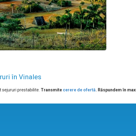
ruri în Vinales
 sejururi prestabilite.
Transmite
cerere de ofertă
. Răspundem în max