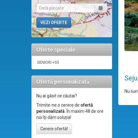
Oferte speciale
SENIORI +55
Seju
Ofertă personalizată
Nu sunt
Nu ai găsit ce căutai?
Trimite-ne o cerere de
ofertă
personalizată
. În maxim 48 de ore
noi îți dăm soluția!
Cerere ofertă!