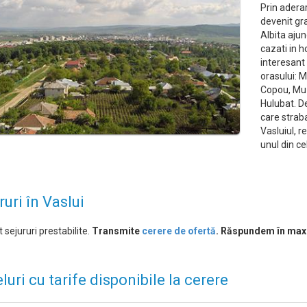
Prin adera
devenit gra
Albita aju
cazati in h
interesant 
orasului: 
Copou, Muze
Hulubat. D
care straba
Vasluiul, r
unul din ce
ruri în Vaslui
 sejururi prestabilite.
Transmite
cerere de ofertă
. Răspundem în max
luri cu tarife disponibile la cerere