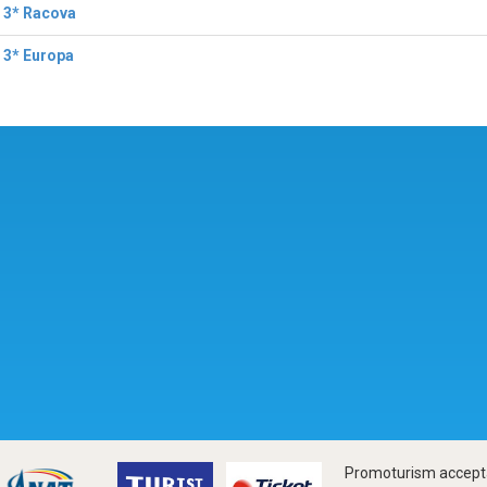
 3* Racova
 3* Europa
Promoturism accepta