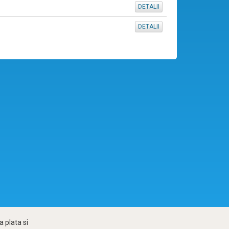
DETALII
DETALII
 plata si