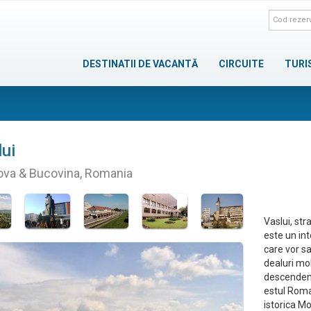
DESTINATII DE VACANTĂ
CIRCUITE
TURI
ui
va & Bucovina, Romania
Vaslui, str
este un int
care vor s
dealuri mo
descendenti
estul Roma
istorica M