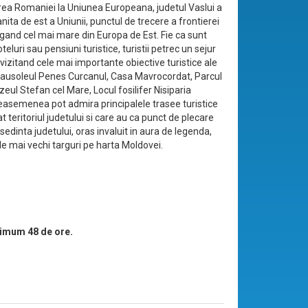
rea Romaniei la Uniunea Europeana, judetul Vaslui a
nita de est a Uniunii, punctul de trecere a frontierei
ngand cel mai mare din Europa de Est. Fie ca sunt
oteluri sau pensiuni turistice, turistii petrec un sejur
vizitand cele mai importante obiective turistice ale
Mausoleul Penes Curcanul, Casa Mavrocordat, Parcul
ul Stefan cel Mare, Locul fosilifer Nisiparia
easemenea pot admira principalele trasee turistice
t teritoriul judetului si care au ca punct de plecare
esedinta judetului, oras invaluit in aura de legenda,
le mai vechi targuri pe harta Moldovei.
imum 48 de ore.