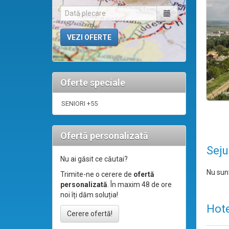
Oferte speciale
SENIORI +55
Ofertă personalizată
Seju
Nu ai găsit ce căutai?
Nu sunt
Trimite-ne o cerere de
ofertă
personalizată
. În maxim 48 de ore
noi îți dăm soluția!
Hote
Cerere ofertă!