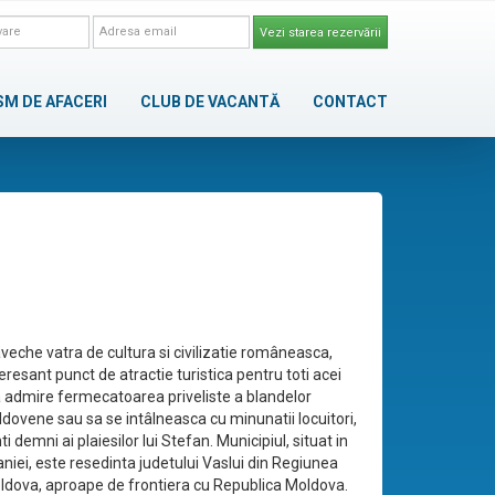
Vezi starea rezervării
SM DE AFACERI
CLUB DE VACANTĂ
CONTACT
aveche vatra de cultura si civilizatie româneasca,
eresant punct de atractie turistica pentru toti acei
a admire fermecatoarea priveliste a blandelor
ldovene sau sa se intâlneasca cu minunatii locuitori,
 demni ai plaiesilor lui Stefan. Municipiul, situat in
niei, este resedinta judetului Vaslui din Regiunea
oldova, aproape de frontiera cu Republica Moldova.