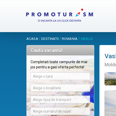
/
/
/
ACASA
DESTINATII
ROMANIA
VASLUI
Caută vacantă!
Vasl
Completati toate campurile de mai
Moldo
jos pentru a gasi oferta perfecta!
Alege o țară
Alege o localitate
Alege tipul de transport
Alege numărul de nopți