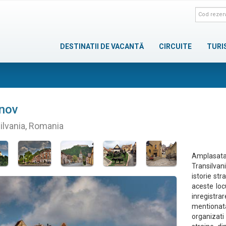
DESTINATII DE VACANTĂ
CIRCUITE
TURI
nov
ilvania, Romania
Amplasata
Transilva
istorie st
aceste loc
inregistrar
mentionata
organizati