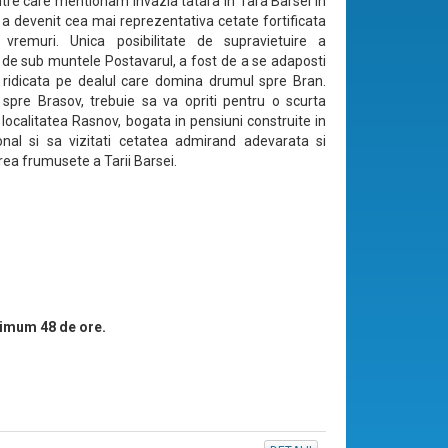
intre care mentionam invazia tatara in Tara Barsei in
 a devenit cea mai reprezentativa cetate fortificata
 vremuri. Unica posibilitate de supravietuire a
or de sub muntele Postavarul, a fost de a se adaposti
 ridicata pe dealul care domina drumul spre Bran.
 spre Brasov, trebuie sa va opriti pentru o scurta
 localitatea Rasnov, bogata in pensiuni construite in
tional si sa vizitati cetatea admirand adevarata si
rea frumusete a Tarii Barsei.
imum 48 de ore.