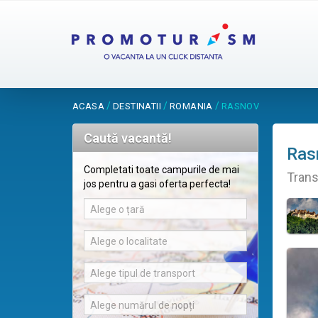
/
/
/
ACASA
DESTINATII
ROMANIA
RASNOV
Caută vacantă!
Ras
Completati toate campurile de mai
Trans
jos pentru a gasi oferta perfecta!
Alege o țară
Alege o localitate
Alege tipul de transport
Alege numărul de nopți