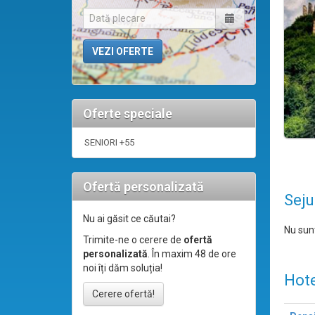
Oferte speciale
SENIORI +55
Ofertă personalizată
Seju
Nu ai găsit ce căutai?
Nu sunt
Trimite-ne o cerere de
ofertă
personalizată
. În maxim 48 de ore
noi îți dăm soluția!
Hote
Cerere ofertă!