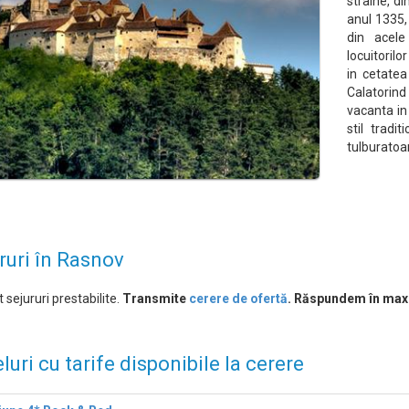
straine, d
anul 1335,
din acele
locuitoril
in cetatea
Calatorind
vacanta in
stil tradi
tulburatoa
ruri în Rasnov
 sejururi prestabilite.
Transmite
cerere de ofertă
. Răspundem în max
luri cu tarife disponibile la cerere