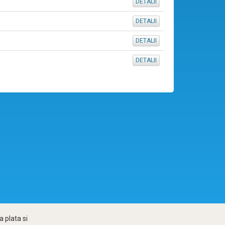
DETALII
DETALII
DETALII
DETALII
 plata si