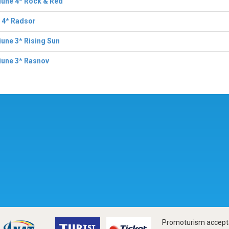
iune 4* Rock & Red
 4* Radsor
une 3* Rising Sun
iune 3* Rasnov
Promoturism accepta