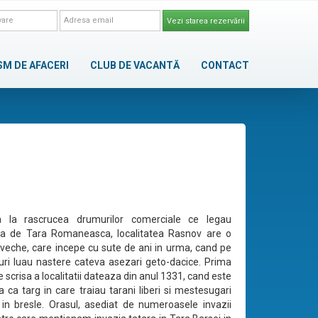
Vezi starea rezervării
SM DE AFACERI
CLUB DE VACANTĂ
CONTACT
 la rascrucea drumurilor comerciale ce legau
nia de Tara Romaneasca, localitatea Rasnov are o
raveche, care incepe cu sute de ani in urma, cand pe
uri luau nastere cateva asezari geto-dacice. Prima
e scrisa a localitatii dateaza din anul 1331, cand este
 ca targ in care traiau tarani liberi si mestesugari
 in bresle. Orasul, asediat de numeroasele invazii