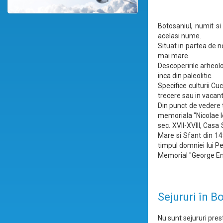
Botosaniul, numit si
acelasi nume.
Situat in partea de 
mai mare.
Descoperirile arheol
inca din paleolitic.
Specifice culturii Cuc
trecere sau in vacant
Din punct de vedere 
memoriala "Nicolae I
sec. XVII-XVIII, Casa
Mare si Sfant din 14
timpul domniei lui P
Memorial "George Ene
Sejururi în B
Nu sunt sejururi prest