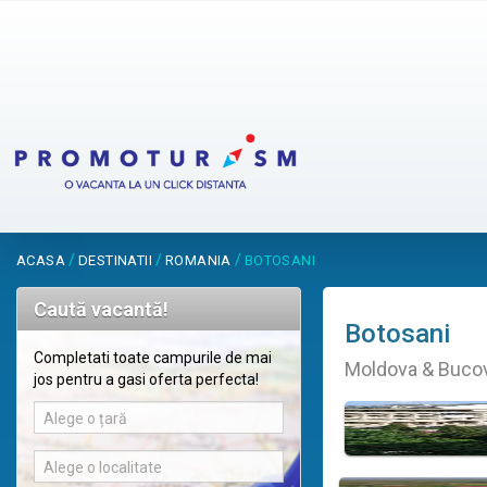
/
/
/
ACASA
DESTINATII
ROMANIA
BOTOSANI
Caută vacantă!
Botosani
Completati toate campurile de mai
Moldova & Bucov
jos pentru a gasi oferta perfecta!
Alege o țară
Alege o localitate