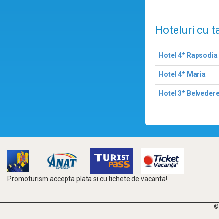
Hoteluri cu t
Hotel 4* Rapsodia
Hotel 4* Maria
Hotel 3* Belveder
Promoturism accepta plata si cu tichete de vacanta!
©