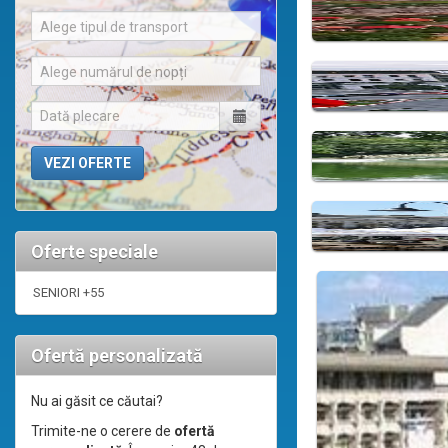
Alege tipul de transport
Alege numărul de nopți
Oferte speciale
SENIORI +55
Ofertă personalizată
Nu ai găsit ce căutai?
Trimite-ne o cerere de
ofertă