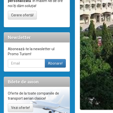
personalizată
. În maxim 48 de ore
noi îți dăm soluția!
Cerere ofertă!
Newsletter
Abonează-te la newsletter-ul
Promo Turism!
Bilete de avion
Oferte de la toate companiile de
transport aerian clasice!
Vezi oferte!