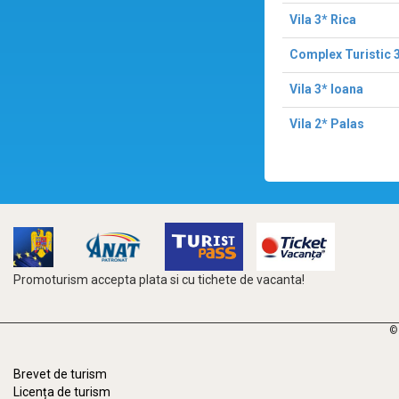
Vila 3* Rica
Complex Turistic 
Vila 3* Ioana
Vila 2* Palas
Promoturism accepta plata si cu tichete de vacanta!
©
Brevet de turism
Licența de turism