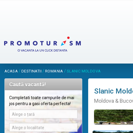
/
/
/
ACASA
DESTINATII
ROMANIA
SLANIC MOLDOVA
Caută vacantă!
Slanic Mol
Completati toate campurile de mai
Moldova & Bucov
jos pentru a gasi oferta perfecta!
Alege o țară
Alege o localitate