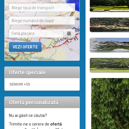
Alege tipul de transport
Alege numărul de nopți
Oferte speciale
SENIORI +55
Ofertă personalizată
Nu ai găsit ce căutai?
Trimite-ne o cerere de
ofertă