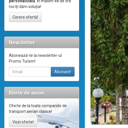
personalizată
. În maxim 48 de ore
noi îți dăm soluția!
Cerere ofertă!
Newsletter
Abonează-te la newsletter-ul
Promo Turism!
Bilete de avion
Oferte de la toate companiile de
transport aerian clasice!
Vezi oferte!