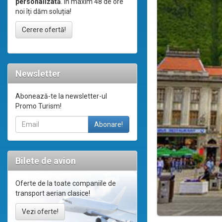
personalizată
. În maxim 48 de ore
noi îți dăm soluția!
Cerere ofertă!
Newsletter
Abonează-te la newsletter-ul
Promo Turism!
Bilete de avion
Oferte de la toate companiile de
transport aerian clasice!
Vezi oferte!