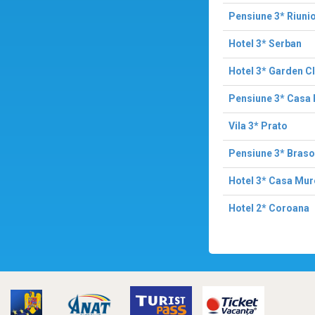
Pensiune 3* Riuni
Hotel 3* Serban
Hotel 3* Garden C
Pensiune 3* Casa
Vila 3* Prato
Pensiune 3* Braso
Hotel 3* Casa Mu
Hotel 2* Coroana