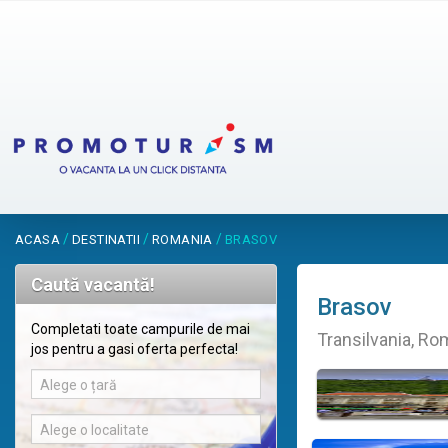
/
/
/
ACASA
DESTINATII
ROMANIA
BRASOV
Caută vacantă!
Brasov
Completati toate campurile de mai
Transilvania, Ro
jos pentru a gasi oferta perfecta!
Alege o țară
Alege o localitate