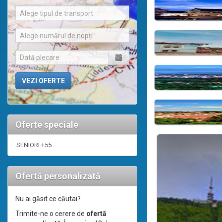
Alege tipul de transport
Alege numărul de nopți
Oferte speciale
SENIORI +55
Ofertă personalizată
Nu ai găsit ce căutai?
Trimite-ne o cerere de
ofertă