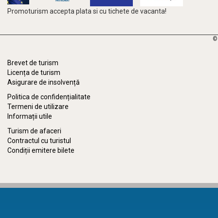
Promoturism accepta plata si cu tichete de vacanta!
©
Brevet de turism
Licența de turism
Asigurare de insolvență
Politica de confidențialitate
Termeni de utilizare
Informații utile
Turism de afaceri
Contractul cu turistul
Condiții emitere bilete