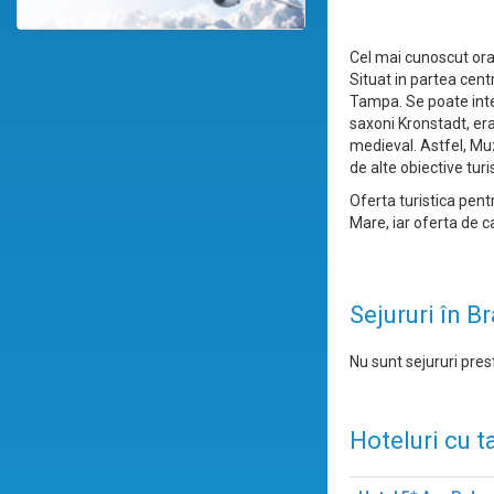
Cel mai cunoscut oras
Situat in partea centr
Tampa. Se poate intel
saxoni Kronstadt, era
medieval. Astfel, Muz
de alte obiective tur
Oferta turistica pen
Mare, iar oferta de c
Sejururi în B
Nu sunt sejururi prest
Hoteluri cu t