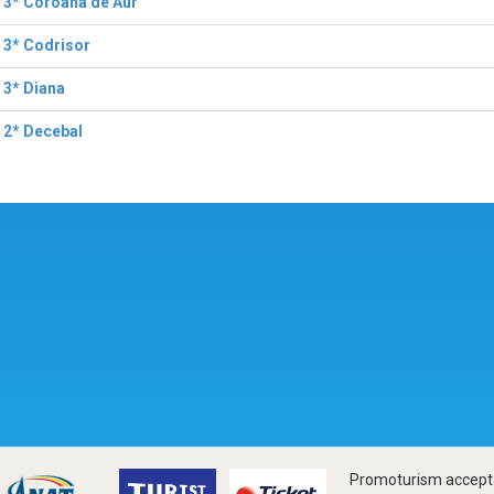
 3* Coroana de Aur
 3* Codrisor
 3* Diana
 2* Decebal
Promoturism accepta