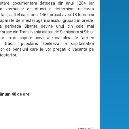
stare documentara dateaza din anul 1264, iar
ta vremurilor de atunci a determinat ridicarea
etatii, astfel ca in anul 1465 orasul avea 18 turnuri si
aparate de mestesugarii orasului grupati in bresle.
a perioada Bistrita devine unul din cele mai
orase din Transilvania alaturi de Sighisoara si Sibiu.
vor sa descopere aceasta zona plina de farmec
i traditii populare, apeleaza la ospitalitatea
ilor de pensiuni care le vor pregati o vacanta pe
eptarilor.
imum 48 de ore.