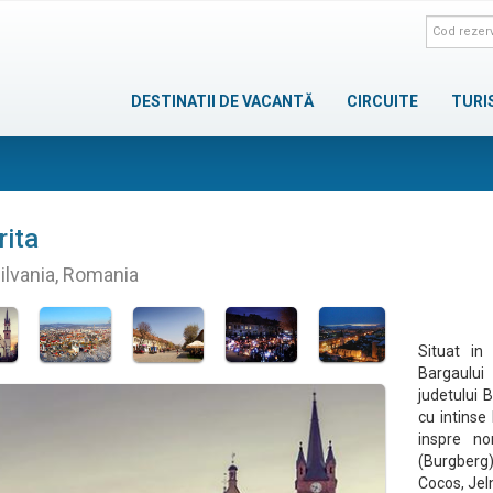
DESTINATII DE VACANTĂ
CIRCUITE
TURI
rita
ilvania, Romania
Situat in
Bargaului 
judetului 
cu intinse 
inspre no
(Burgberg)
Cocos, Jeln