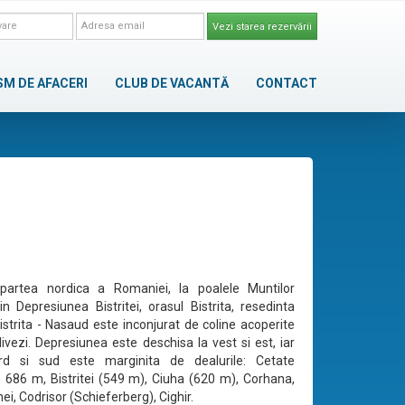
Vezi starea rezervării
SM DE AFACERI
CLUB DE VACANTĂ
CONTACT
 partea nordica a Romaniei, la poalele Muntilor
in Depresiunea Bistritei, orasul Bistrita, resedinta
Bistrita - Nasaud este inconjurat de coline acoperite
livezi. Depresiunea este deschisa la vest si est, iar
rd si sud este marginita de dealurile: Cetate
 686 m, Bistritei (549 m), Ciuha (620 m), Corhana,
ei, Codrisor (Schieferberg), Cighir.