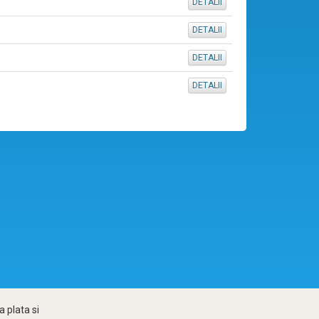
DETALII
DETALII
DETALII
DETALII
 plata si