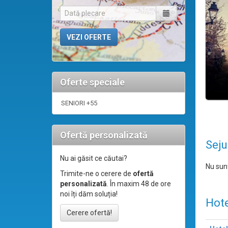
Oferte speciale
SENIORI +55
Ofertă personalizată
Seju
Nu ai găsit ce căutai?
Nu sunt
Trimite-ne o cerere de
ofertă
personalizată
. În maxim 48 de ore
noi îți dăm soluția!
Hote
Cerere ofertă!