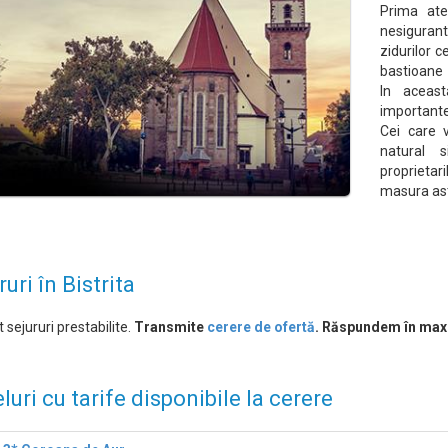
Prima ate
nesiguran
zidurilor c
bastioane 
In aceast
importante 
Cei care 
natural s
proprietar
masura ast
ruri în Bistrita
 sejururi prestabilite.
Transmite
cerere de ofertă
. Răspundem în max
luri cu tarife disponibile la cerere