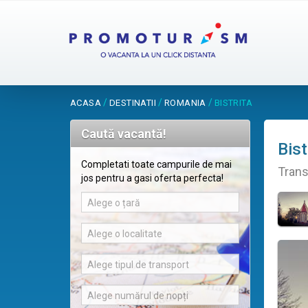
/
/
/
ACASA
DESTINATII
ROMANIA
BISTRITA
Caută vacantă!
Bist
Completati toate campurile de mai
Trans
jos pentru a gasi oferta perfecta!
Alege o țară
Alege o localitate
Alege tipul de transport
Alege numărul de nopți