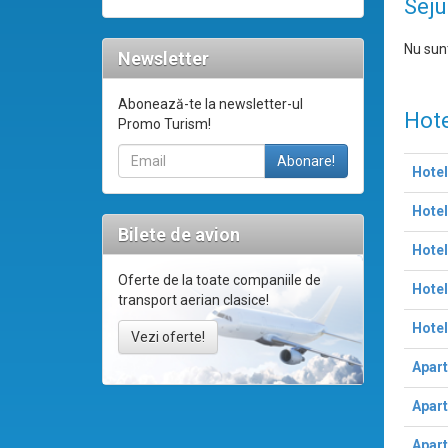
Seju
Nu sunt
Newsletter
Abonează-te la newsletter-ul
Hote
Promo Turism!
Hotel
Hotel
Bilete de avion
Hotel
Oferte de la toate companiile de
Hotel
transport aerian clasice!
Hote
Vezi oferte!
Apart
Apar
Apart