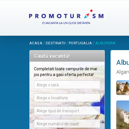
/
/
/
ACASA
DESTINATII
PORTUGALIA
ALBUFEIRA
Caută vacantă!
Albu
Completati toate campurile de mai
Algar
jos pentru a gasi oferta perfecta!
Alege o țară
Alege o localitate
Alege tipul de transport
Alege numărul de nopți