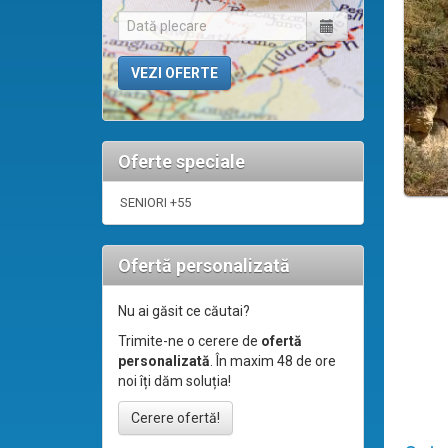
Oferte speciale
SENIORI +55
Ofertă personalizată
Nu ai găsit ce căutai?
Trimite-ne o cerere de
ofertă
personalizată
. În maxim 48 de ore
noi îți dăm soluția!
Cerere ofertă!