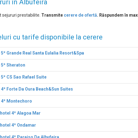
ruri în Albufeira
 sejururi prestabilite.
Transmite
cerere de ofertă
. Răspundem în max
luri cu tarife disponibile la cerere
 5* Grande Real Santa Eulalia Resort&Spa
 5* Sheraton
 5* CS Sao Rafael Suite
 4* Forte Da Oura Beach&Sun Suites
l 4* Montechoro
hotel 4* Alagoa Mar
thotel 4* Ondamar
hotel 4* Paraiso De Albufeira