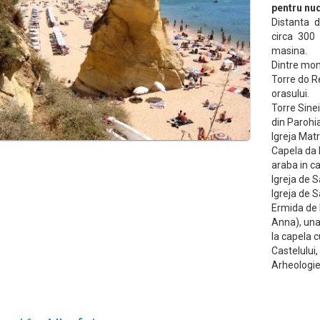
pentru nud
Distanta d
circa 300
masina.
Dintre mon
Torre do R
orasului.
Torre Sinei
din Parohia 
Igreja Matr
Capela da 
araba in ca
Igreja de S
Igreja de 
Ermida de 
Anna), una 
la capela c
Castelului
Arheologie