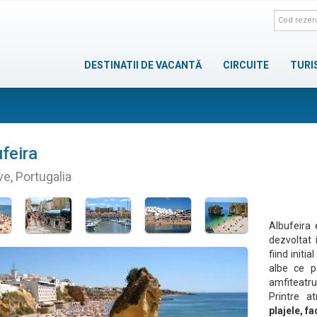
DESTINATII DE VACANTĂ
CIRCUITE
TURI
feira
ve, Portugalia
Albufeira 
dezvoltat 
fiind initi
albe ce p
amfiteatru
Printre a
plajele, fa