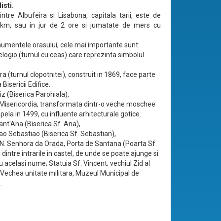
isti
.
intre Albufeira si Lisabona, capitala tarii, este de
 km, sau in jur de 2 ore si jumatate de mers cu
umentele orasului, cele mai importante sunt:
elogio (turnul cu ceas) care reprezinta simbolul
ra (turnul clopotnitei), construit in 1869, face parte
Bisericii Edifice.
iz (Biserica Parohiala),
Misericordia, transformata dintr-o veche moschee
pela in 1499, cu influente arhitecturale gotice.
ant'Ana (Biserica Sf. Ana),
Sao Sebastiao (Biserica Sf. Sebastian),
N. Senhora da Orada, Porta de Santana (Poarta Sf.
dintre intrarile in castel, de unde se poate ajunge si
u acelasi nume; Statuia Sf. Vincent; vechiul Zid al
, Vechea unitate militara, Muzeul Municipal de
.