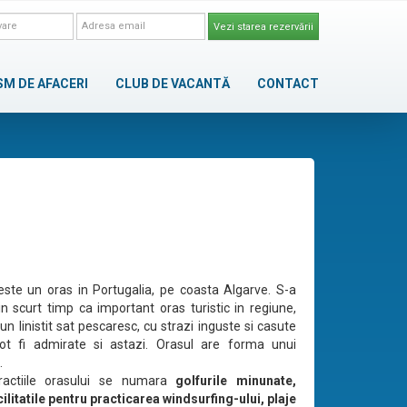
Vezi starea rezervării
SM DE AFACERI
CLUB DE VACANTĂ
CONTACT
este un oras in Portugalia, pe coasta Algarve. S-a
in scurt timp ca important oras turistic in regiune,
al un linistit sat pescaresc, cu strazi inguste si casute
ot fi admirate si astazi. Orasul are forma unui
.
tractiile orasului se numara
golfurile minunate,
cilitatile pentru practicarea windsurfing-ului, plaje