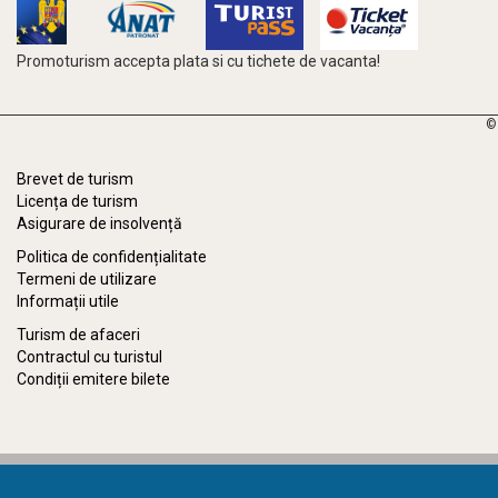
Promoturism accepta plata si cu tichete de vacanta!
©
Brevet de turism
Licența de turism
Asigurare de insolvență
Politica de confidențialitate
Termeni de utilizare
Informații utile
Turism de afaceri
Contractul cu turistul
Condiții emitere bilete