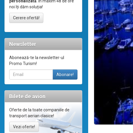
personalizată
. În maxim 48 de ore
noi îți dăm soluția!
Cerere ofertă!
Newsletter
Abonează-te la newsletter-ul
Promo Turism!
Bilete de avion
Oferte de la toate companiile de
transport aerian clasice!
Vezi oferte!