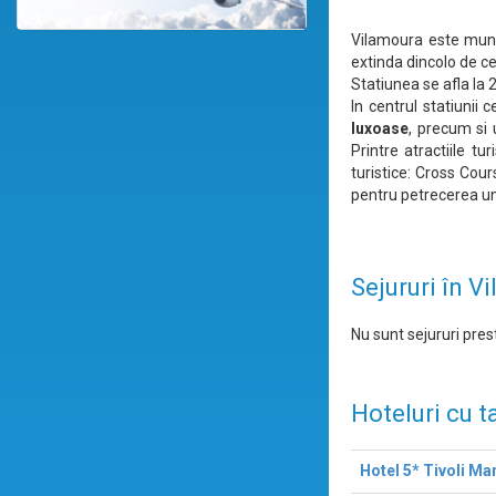
Vilamoura este munic
extinda dincolo de ce
Statiunea se afla la 
In centrul statiunii 
luxoase
, precum si
Printre atractiile tu
turistice: Cross Cour
pentru petrecerea unei
Sejururi în V
Nu sunt sejururi prest
Hoteluri cu t
Hotel 5* Tivoli Ma