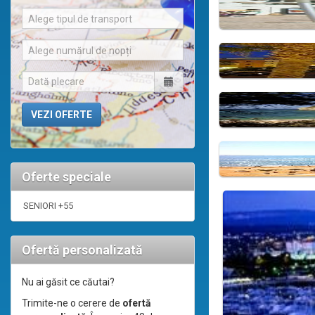
Alege tipul de transport
Alege numărul de nopți
Oferte speciale
SENIORI +55
Ofertă personalizată
Nu ai găsit ce căutai?
Trimite-ne o cerere de
ofertă