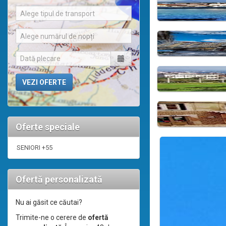
Alege tipul de transport
Alege numărul de nopți
Oferte speciale
SENIORI +55
Ofertă personalizată
Nu ai găsit ce căutai?
Trimite-ne o cerere de
ofertă