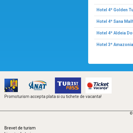
Hotel 4* Golden Tu
Hotel 4* Sana Mal
Hotel 4* Aldeia D
Hotel 3* Amazonia
Promoturism accepta plata si cu tichete de vacanta!
©
Brevet de turism