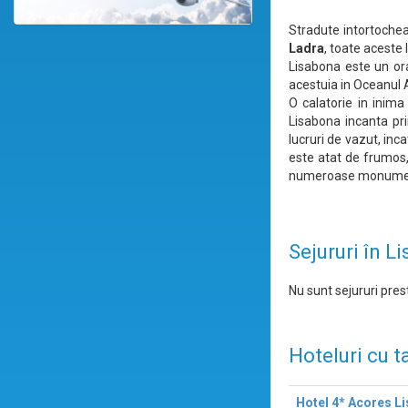
Stradute intortochea
Ladra
, toate aceste 
Lisabona este un oras
acestuia in Oceanul A
O calatorie in inima
Lisabona incanta pri
lucruri de vazut, inc
este atat de frumos, 
numeroase monume
Sejururi în L
Nu sunt sejururi prest
Hoteluri cu t
Hotel 4* Acores L