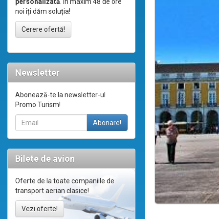
personalizată
. În maxim 48 de ore
noi îți dăm soluția!
Cerere ofertă!
Newsletter
Abonează-te la newsletter-ul
Promo Turism!
Bilete de avion
Oferte de la toate companiile de
transport aerian clasice!
Vezi oferte!