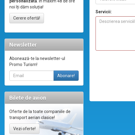
personalizată
. În maxim 48 de ore
noi îți dăm soluția!
Servicii:
Cerere ofertă!
Newsletter
Abonează-te la newsletter-ul
Promo Turism!
Bilete de avion
Oferte de la toate companiile de
transport aerian clasice!
Vezi oferte!