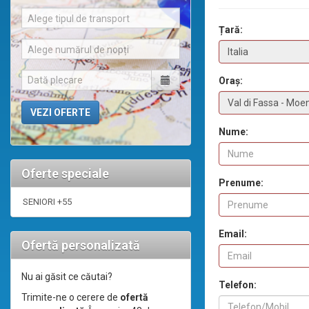
Alege tipul de transport
Țară:
Alege numărul de nopți
Oraș:
Nume:
Oferte speciale
Prenume:
SENIORI +55
Email:
Ofertă personalizată
Nu ai găsit ce căutai?
Telefon:
Trimite-ne o cerere de
ofertă