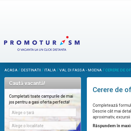
/
/
/
/
ACASA
DESTINATII
ITALIA
VAL DI FASSA - MOENA
CERERE DE O
Caută vacantă!
Cerere de o
Completati toate campurile de mai
jos pentru a gasi oferta perfecta!
Completează formular
Descrie cât mai detal
Alege o țară
aproximativ, excursii 
Alege o localitate
Răspundem în maxi