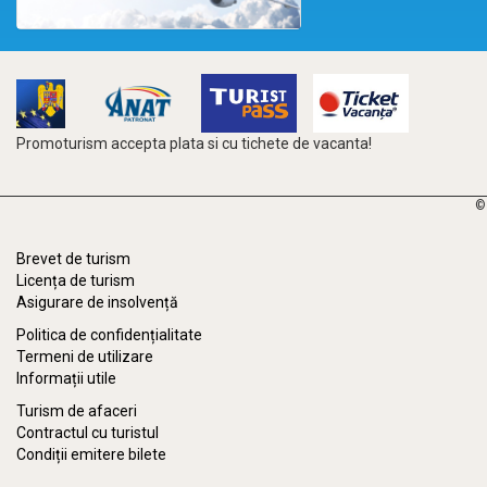
Promoturism accepta plata si cu tichete de vacanta!
©
Brevet de turism
Licența de turism
Asigurare de insolvență
Politica de confidențialitate
Termeni de utilizare
Informații utile
Turism de afaceri
Contractul cu turistul
Condiții emitere bilete