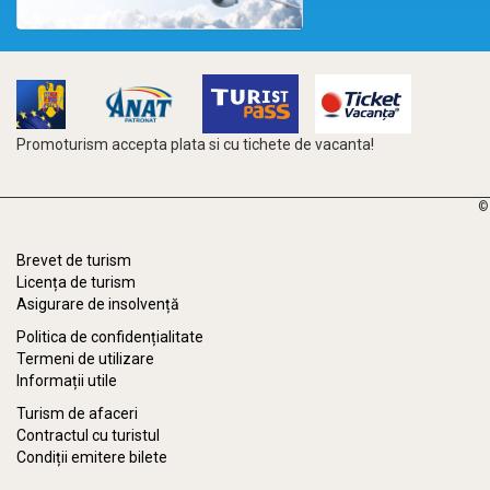
Promoturism accepta plata si cu tichete de vacanta!
©
Brevet de turism
Licența de turism
Asigurare de insolvență
Politica de confidențialitate
Termeni de utilizare
Informații utile
Turism de afaceri
Contractul cu turistul
Condiții emitere bilete