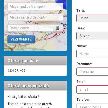
Alege tipul de transport
Țară:
Alege numărul de nopți
Oraș:
Nume:
Oferte speciale
Prenume:
SENIORI +55
Email:
Ofertă personalizată
Nu ai găsit ce căutai?
Telefon:
Trimite-ne o cerere de
ofertă