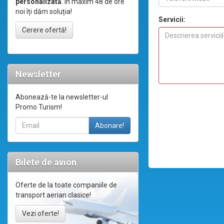
personalizată
. În maxim 48 de ore
noi îți dăm soluția!
Servicii:
Cerere ofertă!
Newsletter
Abonează-te la newsletter-ul
Promo Turism!
Bilete de avion
Oferte de la toate companiile de
transport aerian clasice!
Vezi oferte!