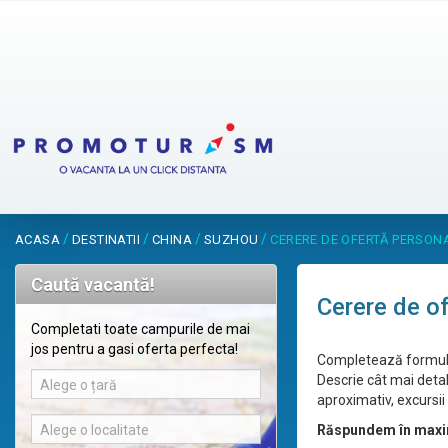
/
/
/
/
ACASA
DESTINATII
CHINA
SUZHOU
CERERE DE OFERTĂ PERSON
Caută vacantă!
Cerere de o
Completati toate campurile de mai
jos pentru a gasi oferta perfecta!
Completează formular
Descrie cât mai detal
Alege o țară
aproximativ, excursii 
Alege o localitate
Răspundem în maxi