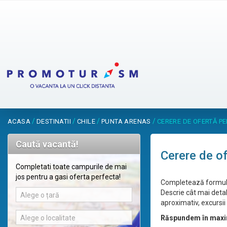
/
/
/
/
ACASA
DESTINATII
CHILE
PUNTA ARENAS
CERERE DE OFERTĂ P
Caută vacantă!
Cerere de o
Completati toate campurile de mai
jos pentru a gasi oferta perfecta!
Completează formular
Descrie cât mai detal
Alege o țară
aproximativ, excursii 
Alege o localitate
Răspundem în maxi