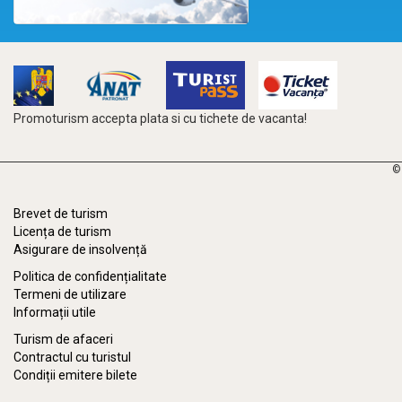
Promoturism accepta plata si cu tichete de vacanta!
©
Brevet de turism
Licența de turism
Asigurare de insolvență
Politica de confidențialitate
Termeni de utilizare
Informații utile
Turism de afaceri
Contractul cu turistul
Condiții emitere bilete