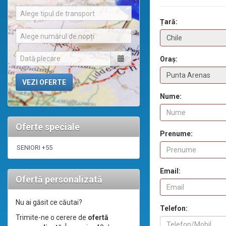
Alege tipul de transport
Țară:
Alege numărul de nopți
Oraș:
Nume:
Oferte speciale
Prenume:
SENIORI +55
Email:
Ofertă personalizată
Nu ai găsit ce căutai?
Telefon:
Trimite-ne o cerere de
ofertă