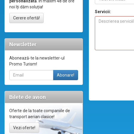
personalizată
. În maxim 48 de ore
noi îți dăm soluția!
Servicii:
Cerere ofertă!
Newsletter
Abonează-te la newsletter-ul
Promo Turism!
Bilete de avion
Oferte de la toate companiile de
transport aerian clasice!
Vezi oferte!