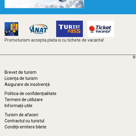
Promoturism accepta plata si cu tichete de vacanta!
©
Brevet de turism
Licența de turism
Asigurare de insolvență
Politica de confidențialitate
Termeni de utilizare
Informații utile
Turism de afaceri
Contractul cu turistul
Condiții emitere bilete