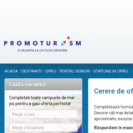
/
/
/
/
ACASA
DESTINATII
CIPRU
PENTRU SENIORI - STATIUNE IN CIPRU
Caută vacantă!
Cerere de o
Completati toate campurile de mai
jos pentru a gasi oferta perfecta!
Completează formular
Descrie cât mai detal
Alege o țară
aproximativ, excursii 
Alege o localitate
Răspundem în maxi