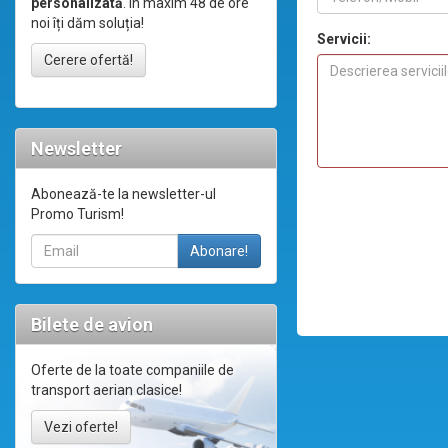
personalizată
. În maxim 48 de ore
noi îți dăm soluția!
Servicii:
Cerere ofertă!
Newsletter
Abonează-te la newsletter-ul
Promo Turism!
Bilete de avion
Oferte de la toate companiile de
transport aerian clasice!
Vezi oferte!