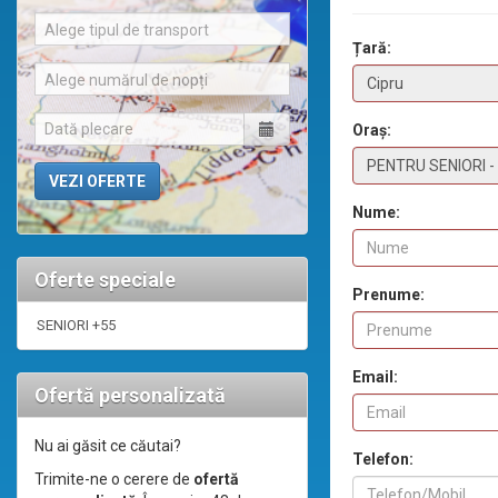
Alege tipul de transport
Țară:
Alege numărul de nopți
Oraș:
Nume:
Oferte speciale
Prenume:
SENIORI +55
Email:
Ofertă personalizată
Nu ai găsit ce căutai?
Telefon:
Trimite-ne o cerere de
ofertă