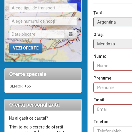
Alege tipul de transport
Țară:
Alege numărul de nopți
Oraș:
Nume:
Oferte speciale
Prenume:
SENIORI +55
Email:
Ofertă personalizată
Nu ai găsit ce căutai?
Telefon:
Trimite-ne o cerere de
ofertă