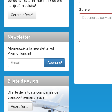
personalizată
. În maxim 48 de ore
noi îți dăm soluția!
Servicii:
Cerere ofertă!
Newsletter
Abonează-te la newsletter-ul
Promo Turism!
Bilete de avion
Oferte de la toate companiile de
transport aerian clasice!
Vezi oferte!