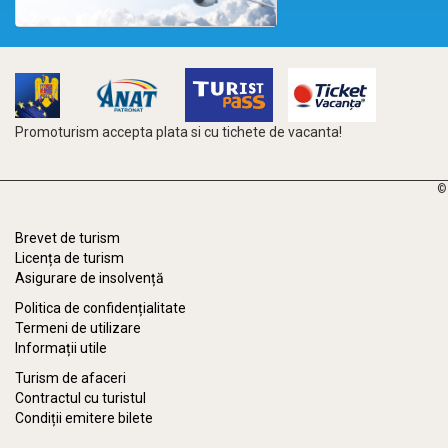
Promoturism accepta plata si cu tichete de vacanta!
©
Brevet de turism
Licența de turism
Asigurare de insolvență
Politica de confidențialitate
Termeni de utilizare
Informații utile
Turism de afaceri
Contractul cu turistul
Condiții emitere bilete