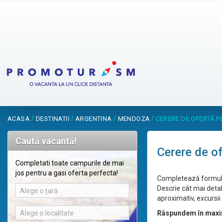
/
/
/
/
ACASA
DESTINATII
ARGENTINA
MENDOZA
CERERE DE OFERTĂ 
Caută vacantă!
Cerere de o
Completati toate campurile de mai
jos pentru a gasi oferta perfecta!
Completează formular
Descrie cât mai detal
Alege o țară
aproximativ, excursii 
Alege o localitate
Răspundem în maxi