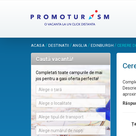
/
/
/
/
ACASA
DESTINATII
ANGLIA
EDINBURGH
CERERE D
Caută vacantă!
Cere
Completati toate campurile de mai
jos pentru a gasi oferta perfecta!
Comple
Descrie
Alege o țară
aproxim
Alege o localitate
Răspu
Alege tipul de transport
Ța
Alege numărul de nopți