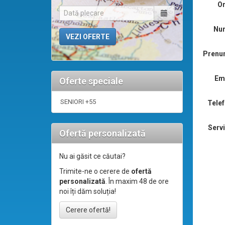
Or
Nu
Prenu
Ema
Oferte speciale
SENIORI +55
Telef
Servi
Ofertă personalizată
Nu ai găsit ce căutai?
Trimite-ne o cerere de
ofertă
personalizată
. În maxim 48 de ore
noi îți dăm soluția!
Cerere ofertă!