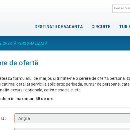
DESTINATII DE VACANTĂ
CIRCUITE
TURI
E OFERTĂ PERSONALIZATĂ
re de ofertă
tează formularul de mai jos și trimite-ne o cerere de ofertă personaliz
 cât mai detaliat serviciile solicitate: perioada, număr de persoane, cat
ativ, excursii opționale, cerințe speciale, etc.
ndem în maximum 48 de ore.
ră: