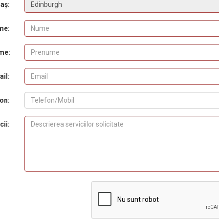
aș:
me:
me:
il:
on:
cii: