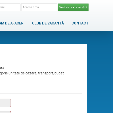
Vezi starea rezervării
SM DE AFACERI
CLUB DE VACANTĂ
CONTACT
ată.
egorie unitate de cazare, transport, buget