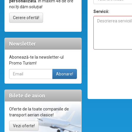
personalizată
. În maxim 48 de ore
noi îți dăm soluția!
Servicii:
Cerere ofertă!
Newsletter
Abonează-te la newsletter-ul
Promo Turism!
Bilete de avion
Oferte de la toate companiile de
transport aerian clasice!
Vezi oferte!