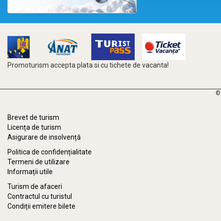
Promoturism accepta plata si cu tichete de vacanta!
©
Brevet de turism
Licența de turism
Asigurare de insolvență
Politica de confidențialitate
Termeni de utilizare
Informații utile
Turism de afaceri
Contractul cu turistul
Condiții emitere bilete