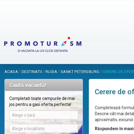
/
/
/
/
ACASA
DESTINATII
RUSIA
SANKT PETERSBURG
CERERE DE OFE
Caută vacantă!
Cerere de o
Completati toate campurile de mai
jos pentru a gasi oferta perfecta!
Completează formular
Descrie cât mai detal
Alege o țară
aproximativ, excursii 
Alege o localitate
Răspundem în maxi