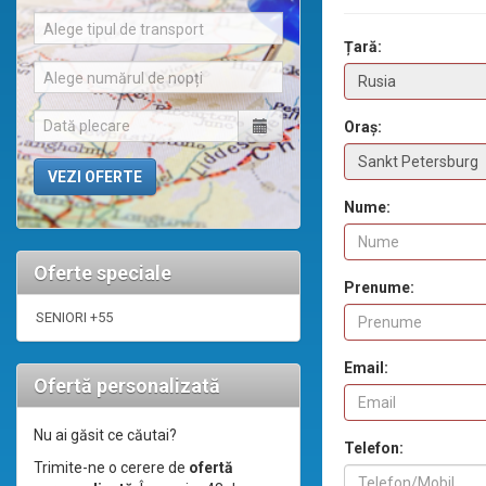
Alege tipul de transport
Țară:
Alege numărul de nopți
Oraș:
Nume:
Oferte speciale
Prenume:
SENIORI +55
Email:
Ofertă personalizată
Nu ai găsit ce căutai?
Telefon:
Trimite-ne o cerere de
ofertă