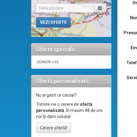
Or
Nu
Prenu
Ema
Oferte speciale
SENIORI +55
Telef
Servi
Ofertă personalizată
Nu ai găsit ce căutai?
Trimite-ne o cerere de
ofertă
personalizată
. În maxim 48 de ore
noi îți dăm soluția!
Cerere ofertă!