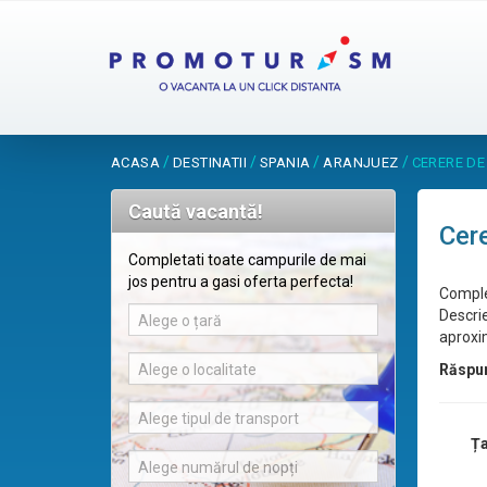
/
/
/
/
ACASA
DESTINATII
SPANIA
ARANJUEZ
CERERE DE
Caută vacantă!
Cere
Completati toate campurile de mai
jos pentru a gasi oferta perfecta!
Comple
Descrie
Alege o țară
aproxim
Alege o localitate
Răspu
Alege tipul de transport
Ța
Alege numărul de nopți