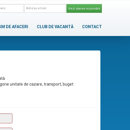
Vezi starea rezervării
SM DE AFACERI
CLUB DE VACANTĂ
CONTACT
ată.
egorie unitate de cazare, transport, buget