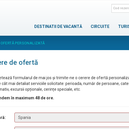
DESTINATII DE VACANTĂ
CIRCUITE
TURI
 OFERTĂ PERSONALIZATĂ
re de ofertă
tează formularul de mai jos și trimite-ne o cerere de ofertă personaliz
 cât mai detaliat serviciile solicitate: perioada, număr de persoane, cat
ativ, excursii opționale, cerințe speciale, etc.
ndem în maximum 48 de ore.
ră: