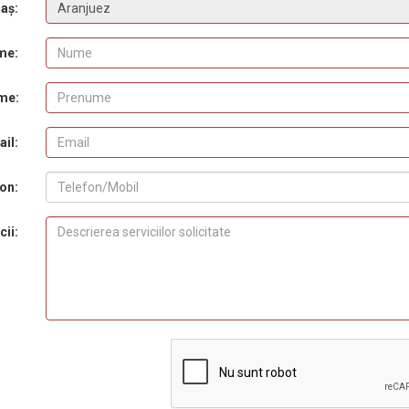
aș:
me:
me:
il:
on:
cii: