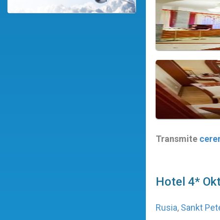
Transmite
cere
Hotel 4* Ok
Rusia
,
Sankt Pet