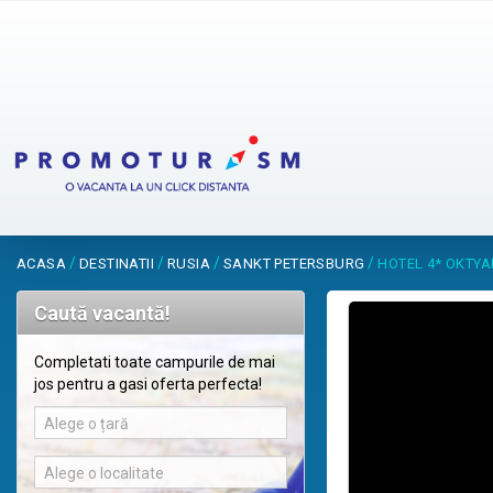
/
/
/
/
ACASA
DESTINATII
RUSIA
SANKT PETERSBURG
HOTEL 4* OKTY
Caută vacantă!
Completati toate campurile de mai
jos pentru a gasi oferta perfecta!
Alege o țară
Alege o localitate