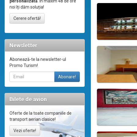
personalizată
. În maxim 48 de ore
noi îți dăm soluția!
Cerere ofertă!
Newsletter
Abonează-te la newsletter-ul
Promo Turism!
Bilete de avion
Oferte de la toate companiile de
transport aerian clasice!
Vezi oferte!