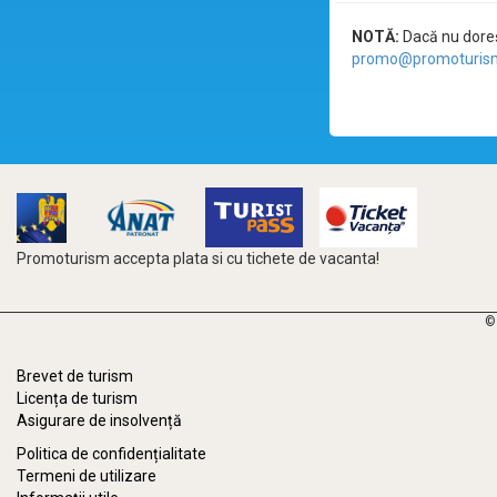
NOTĂ:
Dacă nu doreșt
promo@promoturism
Promoturism accepta plata si cu tichete de vacanta!
©
Brevet de turism
Licența de turism
Asigurare de insolvență
Politica de confidențialitate
Termeni de utilizare