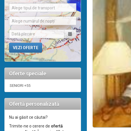
Alege tipul de transport
Alege numărul de nopți
Oferte speciale
SENIORI +55
Ofertă personalizată
Nu ai găsit ce căutai?
Trimite-ne o cerere de
ofertă