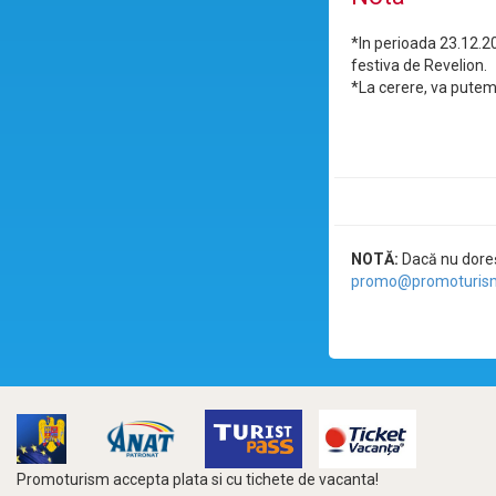
*In perioada 23.12.20
festiva de Revelion.
*La cerere, va putem 
NOTĂ:
Dacă nu doreșt
promo@promoturism
Promoturism accepta plata si cu tichete de vacanta!