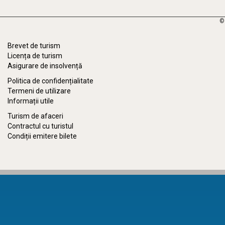
©
Brevet de turism
Licența de turism
Asigurare de insolvență
Politica de confidențialitate
Termeni de utilizare
Informații utile
Turism de afaceri
Contractul cu turistul
Condiții emitere bilete