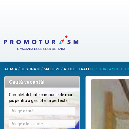
/
/
/
/
ACASA
DESTINATII
MALDIVE
ATOLUL FAAFU
RESORT 4* FILITH
Caută vacantă!
Completati toate campurile de mai
jos pentru a gasi oferta perfecta!
Alege o țară
Alege o localitate