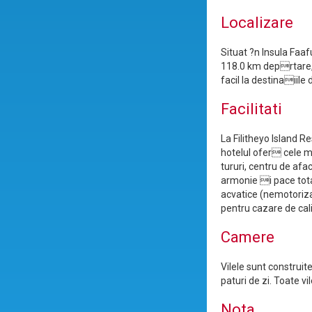
Localizare
Situat ?n Insula Faaf
118.0 km deprtare, 
facil la destinaiile
Facilitati
La Filitheyo Island 
hotelul ofer cele ma
tururi, centru de af
armonie i pace tota
acvatice (nemotorizat
pentru cazare de cali
Camere
Vilele sunt construi
paturi de zi. Toate v
Nota