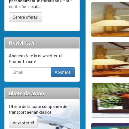
personalizată
. În maxim 48 de ore
noi îți dăm soluția!
Cerere ofertă!
Newsletter
Abonează-te la newsletter-ul
Promo Turism!
Bilete de avion
Oferte de la toate companiile de
transport aerian clasice!
Vezi oferte!