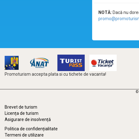
NOTĂ:
Dacă nu doreșt
promo@promoturism
Promoturism accepta plata si cu tichete de vacanta!
©
Brevet de turism
Licența de turism
Asigurare de insolvență
Politica de confidențialitate
Termeni de utilizare