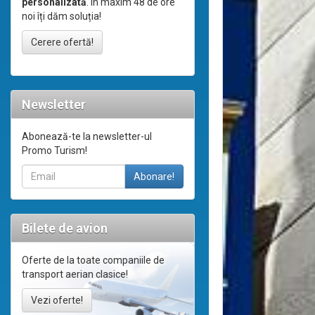
personalizată
. În maxim 48 de ore
noi îți dăm soluția!
Cerere ofertă!
Newsletter
Abonează-te la newsletter-ul
Promo Turism!
Bilete de avion
Oferte de la toate companiile de
transport aerian clasice!
Vezi oferte!