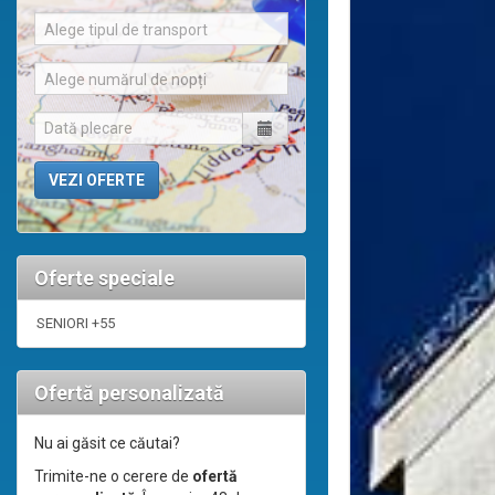
Alege tipul de transport
Alege numărul de nopți
Oferte speciale
SENIORI +55
Ofertă personalizată
Nu ai găsit ce căutai?
Trimite-ne o cerere de
ofertă