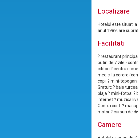
Localizare
Hotelul este situat l
anul 1989, are supra
Facilitati
? restaurant principal
putin de 7 zile - cont
cititori ? centru com
medic, la cerere (con
copii ? mini-topogan 
Gratuit: ? baie turce
plaja ? mini-fotbal ?
Internet ? muzica live
Contra cost: ? masaj 
motor ? cursuri de di
Camere
Hotelul dispune de 7