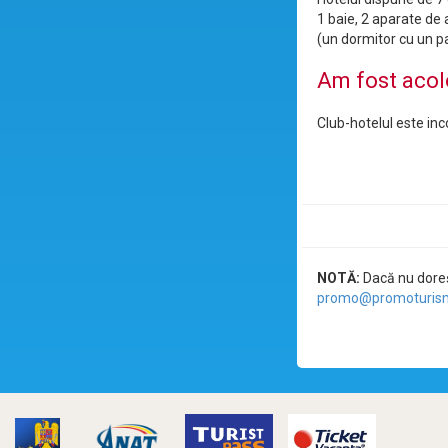
1 baie, 2 aparate de 
(un dormitor cu un pa
Am fost acol
Club-hotelul este inco
NOTĂ:
Dacă nu doreșt
promo@promoturism