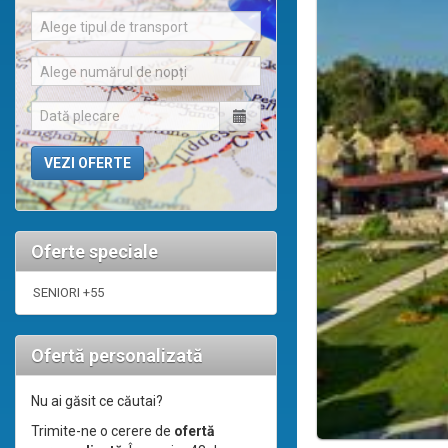
Alege tipul de transport
Alege numărul de nopți
Oferte speciale
SENIORI +55
Ofertă personalizată
Nu ai găsit ce căutai?
Trimite-ne o cerere de
ofertă