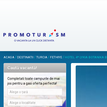
/
/
/
/
ACASA
DESTINATII
TURCIA
FETHIYE
HOTEL 4* LYKIA BOTANIKA 
Caută vacantă!
Completati toate campurile de mai
jos pentru a gasi oferta perfecta!
Alege o țară
Alege o localitate