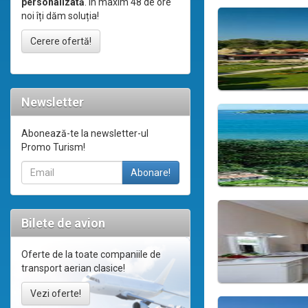
personalizată
. În maxim 48 de ore
noi îți dăm soluția!
Cerere ofertă!
Newsletter
Abonează-te la newsletter-ul
Promo Turism!
Bilete de avion
Oferte de la toate companiile de
transport aerian clasice!
Vezi oferte!