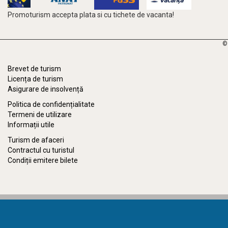
Promoturism accepta plata si cu tichete de vacanta!
©
Brevet de turism
Licența de turism
Asigurare de insolvență
Politica de confidențialitate
Termeni de utilizare
Informații utile
Turism de afaceri
Contractul cu turistul
Condiții emitere bilete