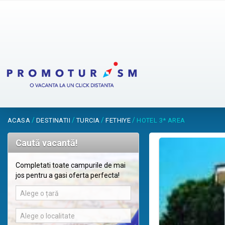
/
/
/
/
ACASA
DESTINATII
TURCIA
FETHIYE
HOTEL 3* AREA
Caută vacantă!
Completati toate campurile de mai
jos pentru a gasi oferta perfecta!
Alege o țară
Alege o localitate