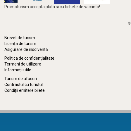
Promoturism accepta plata si cu tichete de vacanta!
©
Brevet de turism
Licența de turism
Asigurare de insolvență
Politica de confidențialitate
Termeni de utilizare
Informații utile
Turism de afaceri
Contractul cu turistul
Condiții emitere bilete