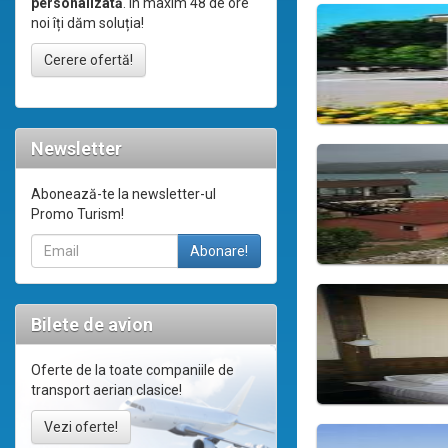
personalizată
. În maxim 48 de ore
noi îți dăm soluția!
Cerere ofertă!
Newsletter
Abonează-te la newsletter-ul
Promo Turism!
Bilete de avion
Oferte de la toate companiile de
transport aerian clasice!
Vezi oferte!