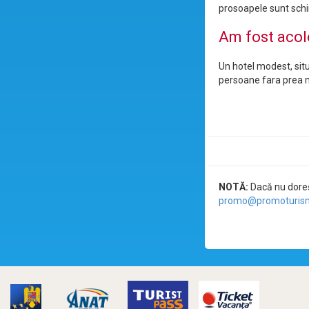
prosoapele sunt sch
Am fost acol
Un hotel modest, situ
persoane fara prea m
NOTĂ:
Dacă nu doreșt
promo@promoturism