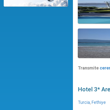
Transmite
cere
Hotel 3* Ar
Turcia
,
Fethiye