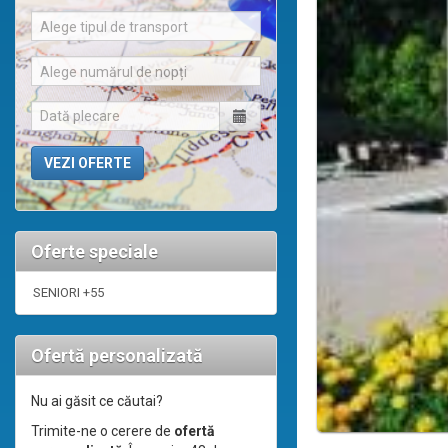
Alege tipul de transport
Alege numărul de nopți
Oferte speciale
SENIORI +55
Ofertă personalizată
Nu ai găsit ce căutai?
Trimite-ne o cerere de
ofertă