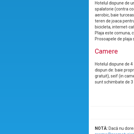
Hotelul dispune de un
spalatorie (contra co
aerobic, baie turceas
teren de joaca pentru 
bicicleta, internet-c
Plaja este comuna, cu 
Prosoapele de plaja su
Camere
Hotelul dispune de 4
dispun de: baie propri
gratuit), seif (in ca
sunt schimbate de 3
NOTĂ:
Dacă nu doreșt