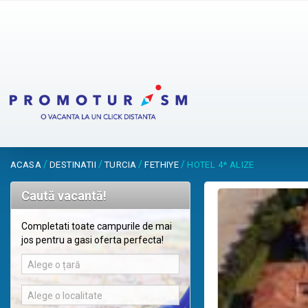
/
/
/
/
ACASA
DESTINATII
TURCIA
FETHIYE
HOTEL 4* ALIZE
Caută vacantă!
Completati toate campurile de mai
jos pentru a gasi oferta perfecta!
Alege o țară
Alege o localitate