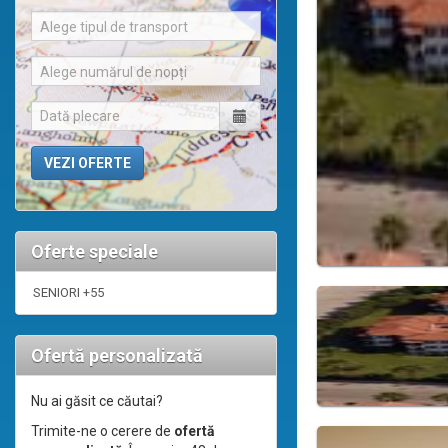
Alege tipul de transport
Alege numărul de nopți
Oferte speciale
SENIORI +55
Ofertă personalizată
Nu ai găsit ce căutai?
Trimite-ne o cerere de
ofertă