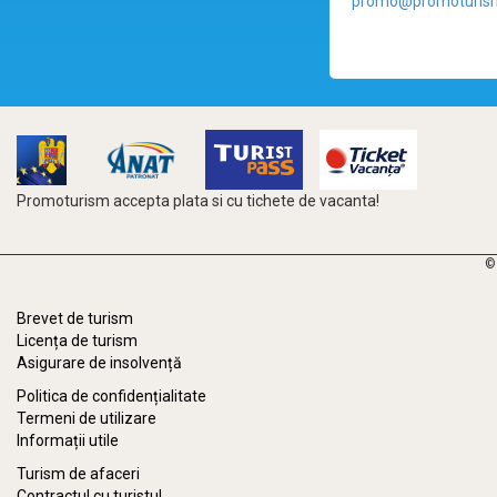
promo@promoturism
Promoturism accepta plata si cu tichete de vacanta!
©
Brevet de turism
Licența de turism
Asigurare de insolvență
Politica de confidențialitate
Termeni de utilizare
Informații utile
Turism de afaceri
Contractul cu turistul