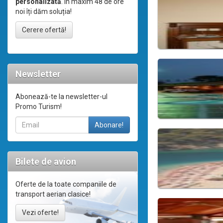
personalizată
. În maxim 48 de ore
noi îți dăm soluția!
Cerere ofertă!
Newsletter
Abonează-te la newsletter-ul
Promo Turism!
Bilete de avion
Oferte de la toate companiile de
transport aerian clasice!
Vezi oferte!