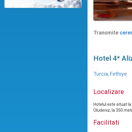
Transmite
cere
Hotel 4* Ali
Turcia
,
Fethiye
Localizare
Hotelul este situat la
Oludeniz, la 350 metr
Facilitati