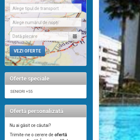
Alege tipul de transport
Alege numărul de nopți
Oferte speciale
SENIORI +55
Ofertă personalizată
Nu ai găsit ce căutai?
Trimite-ne o cerere de
ofertă