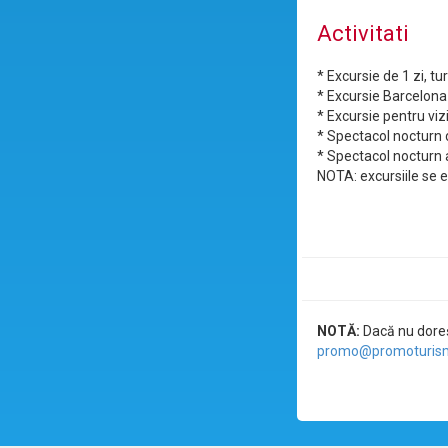
Activitati
* Excursie de 1 zi, t
* Excursie Barcelona
* Excursie pentru viz
* Spectacol nocturn
* Spectacol nocturn a
NOTA: excursiile se e
NOTĂ:
Dacă nu doreșt
promo@promoturism