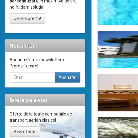
personalizată
. În maxim 48 de ore
noi îți dăm soluția!
Cerere ofertă!
Newsletter
Abonează-te la newsletter-ul
Promo Turism!
Bilete de avion
Oferte de la toate companiile de
transport aerian clasice!
Vezi oferte!