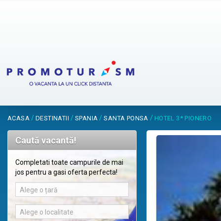
/
/
/
/
ACASA
DESTINATII
SPANIA
SANTA PONSA
HOTEL 3* PIONERO
Caută vacantă!
Completati toate campurile de mai
jos pentru a gasi oferta perfecta!
Alege o țară
Alege o localitate