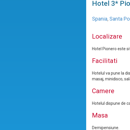
Hotel 3* Pi
Spania
,
Santa P
Localizare
Hotel Pionero este si
Facilitati
Hotelul va pune la dis
masaj, minidisco, sal
Camere
Hotelul dispune de ca
Masa
Demipensiune.