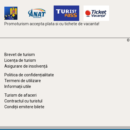
Promoturism accepta plata si cu tichete de vacanta!
©
Brevet de turism
Licența de turism
Asigurare de insolvență
Politica de confidențialitate
Termeni de utilizare
Informații utile
Turism de afaceri
Contractul cu turistul
Condiții emitere bilete