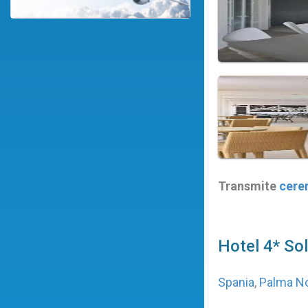
Transmite
cere
Hotel 4* So
Spania
,
Palma N