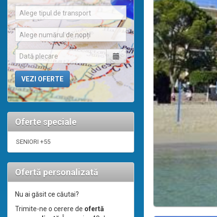
Alege tipul de transport
Alege numărul de nopți
Oferte speciale
SENIORI +55
Ofertă personalizată
Nu ai găsit ce căutai?
Trimite-ne o cerere de
ofertă