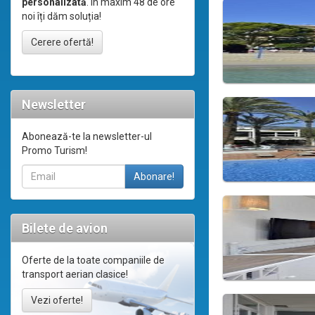
personalizată
. În maxim 48 de ore
noi îți dăm soluția!
Cerere ofertă!
Newsletter
Abonează-te la newsletter-ul
Promo Turism!
Bilete de avion
Oferte de la toate companiile de
transport aerian clasice!
Vezi oferte!