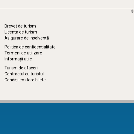
©
Brevet de turism
Licența de turism
Asigurare de insolvență
Politica de confidențialitate
Termeni de utilizare
Informații utile
Turism de afaceri
Contractul cu turistul
Condiții emitere bilete