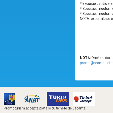
* Excursie pentru viz
* Spectacol nocturn
* Spectacol nocturn a
NOTA: excursiile se e
NOTĂ:
Dacă nu doreșt
promo@promoturism
Promoturism accepta plata si cu tichete de vacanta!