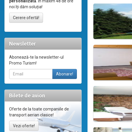
personalizată
. În maxim 48 de ore
noi îți dăm soluția!
Cerere ofertă!
Newsletter
Abonează-te la newsletter-ul
Promo Turism!
Bilete de avion
Oferte de la toate companiile de
transport aerian clasice!
Vezi oferte!