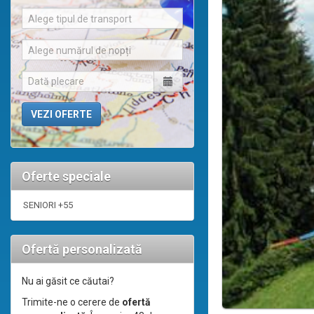
Alege tipul de transport
Alege numărul de nopți
Oferte speciale
SENIORI +55
Ofertă personalizată
Nu ai găsit ce căutai?
Trimite-ne o cerere de
ofertă