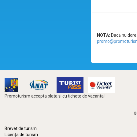
NOTĂ:
Dacă nu doreșt
promo@promoturism
Promoturism accepta plata si cu tichete de vacanta!
©
Brevet de turism
Licența de turism