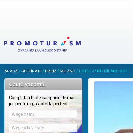
/
/
/
/
ACASA
DESTINATII
ITALIA
MILANO
HOTEL 4* NH MILANO DUE
Caută vacantă!
Completati toate campurile de mai
jos pentru a gasi oferta perfecta!
Alege o țară
Alege o localitate