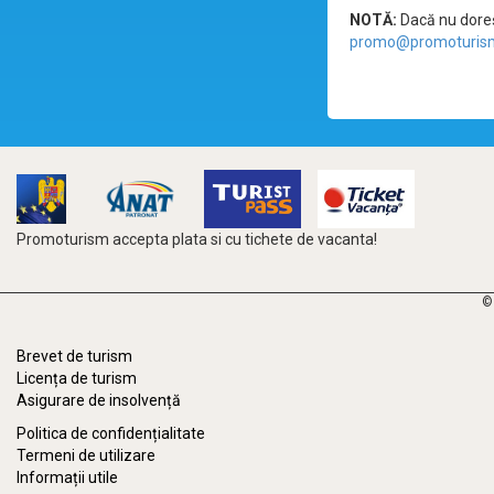
NOTĂ:
Dacă nu doreșt
promo@promoturism
Promoturism accepta plata si cu tichete de vacanta!
©
Brevet de turism
Licența de turism
Asigurare de insolvență
Politica de confidențialitate
Termeni de utilizare
Informații utile