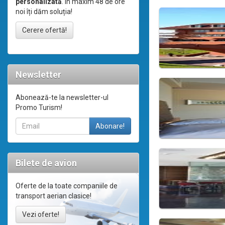
personalizată
. În maxim 48 de ore
noi îți dăm soluția!
Cerere ofertă!
Newsletter
Abonează-te la newsletter-ul
Promo Turism!
Bilete de avion
Oferte de la toate companiile de
transport aerian clasice!
Vezi oferte!