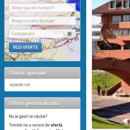
Alege tipul de transport
Alege numărul de nopți
Oferte speciale
SENIORI +55
Ofertă personalizată
Nu ai găsit ce căutai?
Trimite-ne o cerere de
ofertă