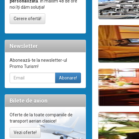
personalizată
. În maxim 48 de ore
noi îți dăm soluția!
Cerere ofertă!
Newsletter
Abonează-te la newsletter-ul
Promo Turism!
Bilete de avion
Oferte de la toate companiile de
transport aerian clasice!
Vezi oferte!