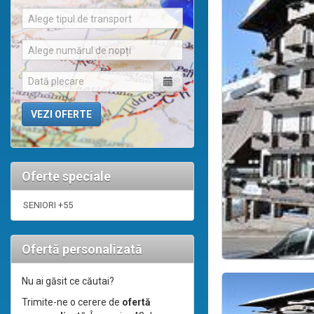
Alege tipul de transport
Alege numărul de nopți
Oferte speciale
SENIORI +55
Ofertă personalizată
Nu ai găsit ce căutai?
Trimite-ne o cerere de
ofertă