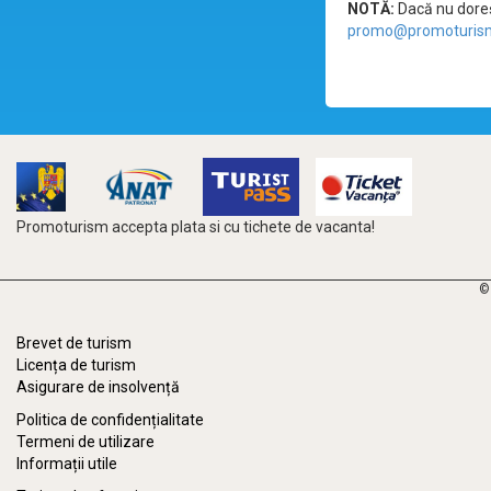
NOTĂ:
Dacă nu doreșt
promo@promoturism
Promoturism accepta plata si cu tichete de vacanta!
©
Brevet de turism
Licența de turism
Asigurare de insolvență
Politica de confidențialitate
Termeni de utilizare
Informații utile