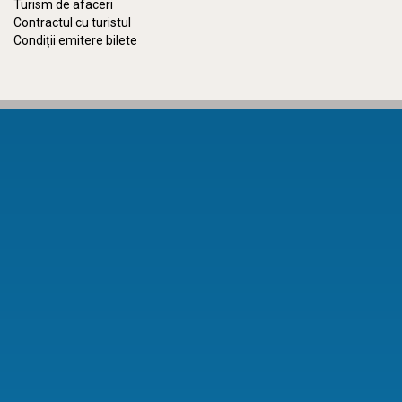
Turism de afaceri
Contractul cu turistul
Condiții emitere bilete