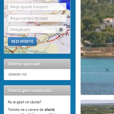
Alege tipul de transport
Alege numărul de nopți
Oferte speciale
SENIORI +55
Ofertă personalizată
Nu ai găsit ce căutai?
Trimite-ne o cerere de
ofertă