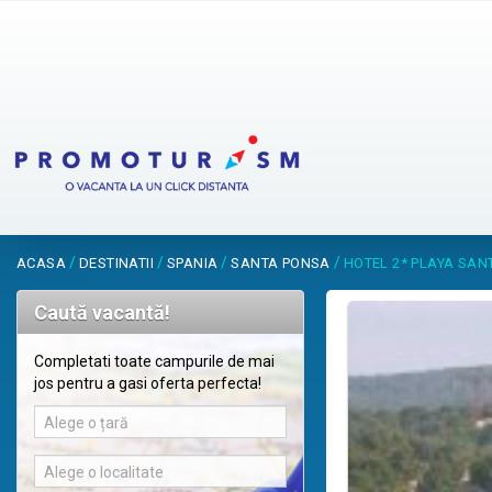
/
/
/
/
ACASA
DESTINATII
SPANIA
SANTA PONSA
HOTEL 2* PLAYA SAN
Caută vacantă!
Completati toate campurile de mai
jos pentru a gasi oferta perfecta!
Alege o țară
Alege o localitate