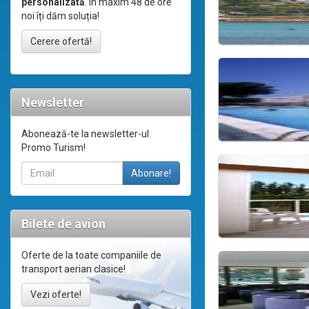
personalizată
. În maxim 48 de ore
noi îți dăm soluția!
Cerere ofertă!
Newsletter
Abonează-te la newsletter-ul
Promo Turism!
Bilete de avion
Oferte de la toate companiile de
transport aerian clasice!
Vezi oferte!