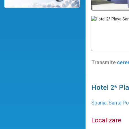
Transmite
cere
Hotel 2* Pl
Spania
,
Santa P
Localizare