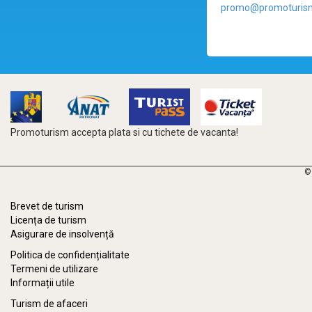
promo@promoturism
Promoturism accepta plata si cu tichete de vacanta!
©
Brevet de turism
Licența de turism
Asigurare de insolvență
Politica de confidențialitate
Termeni de utilizare
Informații utile
Turism de afaceri