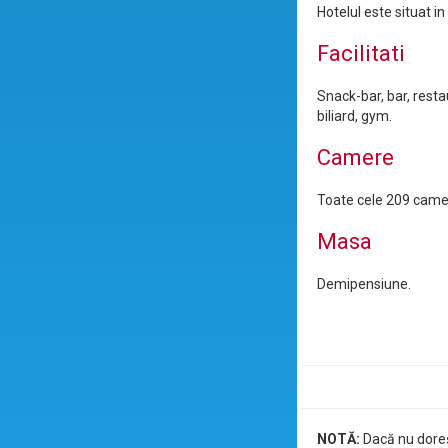
Hotelul este situat i
Facilitati
Snack-bar, bar, resta
biliard, gym.
Camere
Toate cele 209 camere
Masa
Demipensiune.
NOTĂ:
Dacă nu doreșt