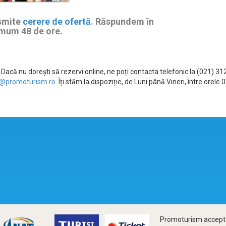
smite
cerere de ofertă
. Răspundem în
mum 48 de ore.
Dacă nu dorești să rezervi online, ne poți contacta telefonic la (021) 3
@promoturism.ro
. Îți stăm la dispoziție, de Luni până Vineri, între ore
Promoturism accepta