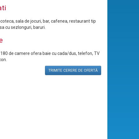
ati
scoteca, sala de jocuri, bar, cafenea, restaurant tip
sa cu sezlonguri, baruri.
e
 180 de camere ofera baie cu cada/dus, telefon, TV
con.
TRIMITE CERERE DE OFERTĂ