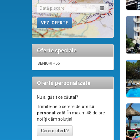
Oferte speciale
SENIORI +55
Ofertă personalizată
Nu ai găsit ce căutai?
Trimite-ne o cerere de
ofertă
personalizată
. În maxim 48 de ore
noi îți dăm soluția!
Cerere ofertă!