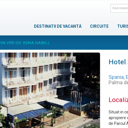
DESTINATII DE VACANTĂ
CIRCUITE
TURI
ON VERI (EX. REINA ISABEL)
Hotel 
Spania
,
E
Palma de
Locali
Situat in c
apropiere 
de Parcul 