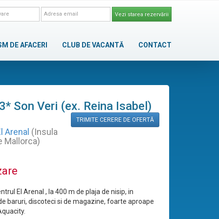
Vezi starea rezervării
SM DE AFACERI
CLUB DE VACANTĂ
CONTACT
3* Son Veri (ex. Reina Isabel)
TRIMITE CERERE DE OFERTĂ
l Arenal
(Insula
 Mallorca)
zare
entrul El Arenal , la 400 m de plaja de nisip, in
de baruri, discoteci si de magazine, foarte aproape
Aquacity.