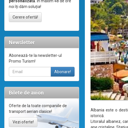
personalizată
. În maxim 48 de ore
noi îți dăm soluția!
Cerere ofertă!
Newsletter
Abonează-te la newsletter-ul
Promo Turism!
Bilete de avion
Oferte de la toate companiile de
Albania este o desti
transport aerian clasice!
istorică.
Litoralul albanez, ca
Vezi oferte!
ape cristaline. Stațiu