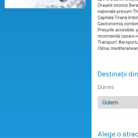
Orașele istorice Bera
naționale precum The
Capitala Tirana îmbi
Gastronomia combină 
Prețurile accesibile 
recomandă cazare re
Transport: Aeroportul
Clima: mediteraneană 
Destinații di
Durres
Golem
Alege o atrac