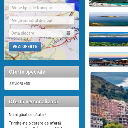
Alege tipul de transport
Alege numărul de nopți
Oferte speciale
SENIORI +55
Ofertă personalizată
Nu ai găsit ce căutai?
Trimite-ne o cerere de
ofertă