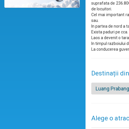
suprafata de 236.800 
de locuitori.
Cel mai important ra
sau.
In partea de nord a t
Exista paduri pe cca. 
Laos a devenit o tar
In timpul razboiului 
La conducerea guvern
Destinații di
Luang Praban
Alege o atrac