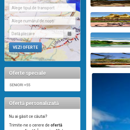
Alege tipul de transport
Alege numărul de nopți
Oferte speciale
SENIORI +55
Ofertă personalizată
Nu ai găsit ce căutai?
Trimite-ne o cerere de
ofertă