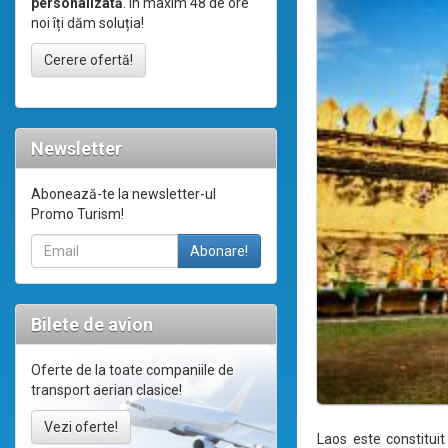
personalizată
. În maxim 48 de ore
noi îți dăm soluția!
Cerere ofertă!
Newsletter
Abonează-te la newsletter-ul
Promo Turism!
Bilete de avion
Oferte de la toate companiile de
transport aerian clasice!
Vezi oferte!
Laos este constitui