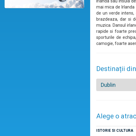
Irlanda sau Insula d
mai mica de Irlanda 
de un verde intens, 
brazdeaza, dar si de
muzica. Dansul irland
rapide si foarte pre
sporturile de echipa
camogie, foarte asem
Destinații din
Dublin
Alege o atrac
ISTORIE SI CULTURA