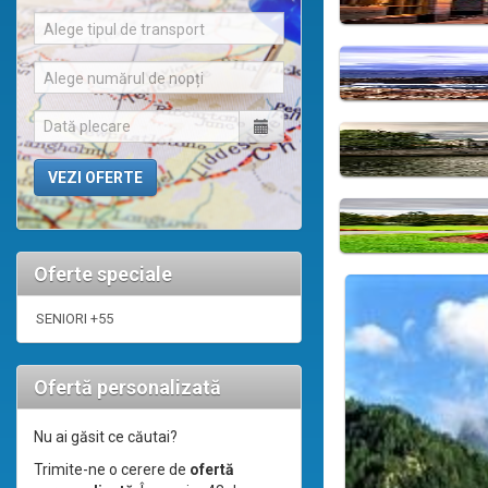
Alege tipul de transport
Alege numărul de nopți
Oferte speciale
SENIORI +55
Ofertă personalizată
Nu ai găsit ce căutai?
Trimite-ne o cerere de
ofertă