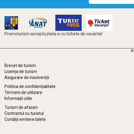
Promoturism accepta plata si cu tichete de vacanta!
©
Brevet de turism
Licența de turism
Asigurare de insolvență
Politica de confidențialitate
Termeni de utilizare
Informații utile
Turism de afaceri
Contractul cu turistul
Condiții emitere bilete