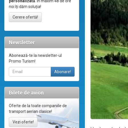
personalizată
. În maxim 48 de ore
noi îți dăm soluția!
Cerere ofertă!
Newsletter
Abonează-te la newsletter-ul
Promo Turism!
Bilete de avion
Oferte de la toate companiile de
transport aerian clasice!
Vezi oferte!