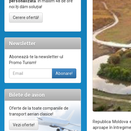
personalizată
. În maxim 48 de ore
noi îți dăm soluția!
Cerere ofertă!
Newsletter
Abonează-te la newsletter-ul
Promo Turism!
Bilete de avion
Oferte de la toate companiile de
transport aerian clasice!
Republica Moldova es
Vezi oferte!
aproape în întregime