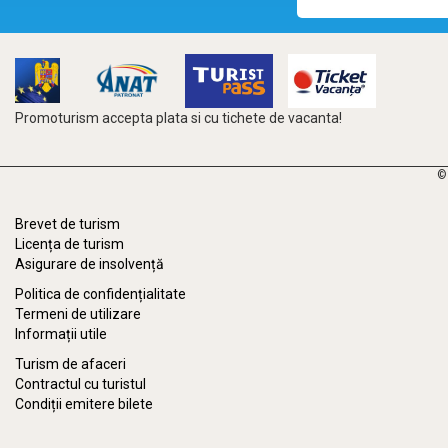
Promoturism accepta plata si cu tichete de vacanta!
©
Brevet de turism
Licența de turism
Asigurare de insolvență
Politica de confidențialitate
Termeni de utilizare
Informații utile
Turism de afaceri
Contractul cu turistul
Condiții emitere bilete