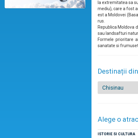
la extremitatea sa su
mediu), care a fost a
est a Moldovei (Basara
rus.
Republica Moldova dis
sau landsafturi natu
Formele prioritare a
sanatate si frumuset
Destinații di
Chisinau
Alege o atrac
ISTORIE SI CULTURA