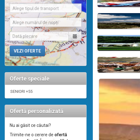
Alege tipul de transport
Alege numărul de nopți
Oferte speciale
SENIORI +55
Ofertă personalizată
Nu ai găsit ce căutai?
Trimite-ne o cerere de
ofertă