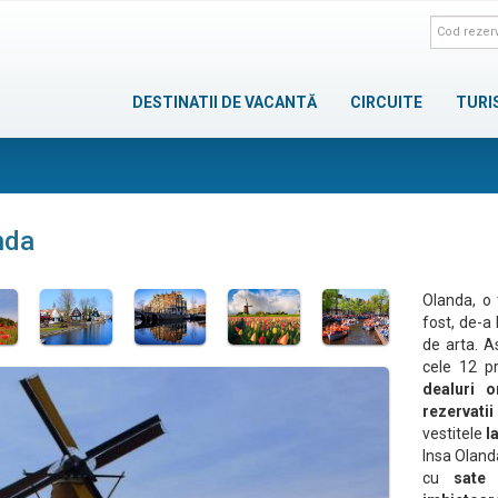
DESTINATII DE VACANTĂ
CIRCUITE
TURI
nda
Olanda, o 
fost, de-a 
de arta. As
cele 12 p
dealuri 
rezervatii
vestitele
l
Insa Oland
cu
sate 