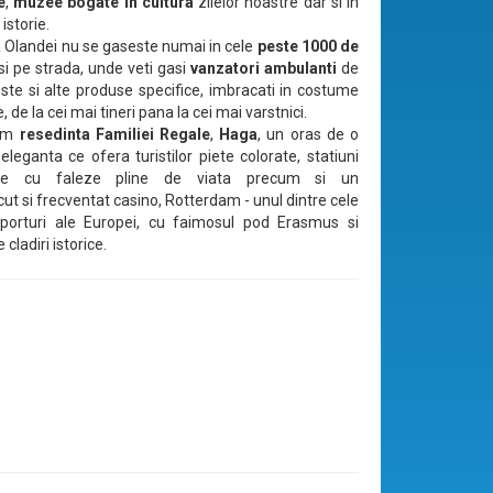
e
,
muzee bogate in cultura
zilelor noastre dar si in
istorie.
a Olandei nu se gaseste numai in cele
peste 1000 de
i si pe strada, unde veti gasi
vanzatori ambulanti
de
ste si alte produse specifice, imbracati in costume
e, de la cei mai tineri pana la cei mai varstnici.
tam
resedinta Familiei Regale
,
Haga
, un oras de o
eleganta ce ofera turistilor piete colorate, statiuni
are cu faleze pline de viata precum si un
ut si frecventat casino, Rotterdam - unul dintre cele
porturi ale Europei, cu faimosul pod Erasmus si
ladiri istorice.