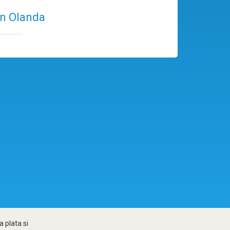
 în Olanda
 plata si