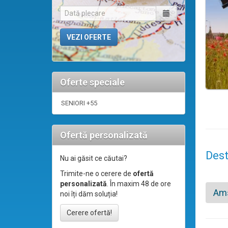
Oferte speciale
SENIORI +55
Ofertă personalizată
Dest
Nu ai găsit ce căutai?
Trimite-ne o cerere de
ofertă
personalizată
. În maxim 48 de ore
Am
noi îți dăm soluția!
Cerere ofertă!