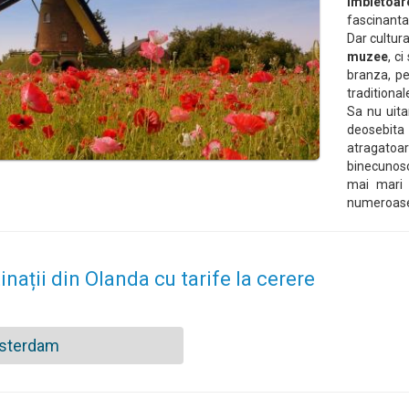
imbietoar
fascinanta 
Dar cultur
muzee
, c
branza, pe
traditional
Sa nu ui
deosebita 
atragato
binecunosc
mai mari 
numeroase c
inații din Olanda cu tarife la cerere
sterdam