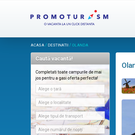
/
/
ACASA
DESTINATII
OLANDA
Caută vacantă!
Ola
Completati toate campurile de mai
jos pentru a gasi oferta perfecta!
Alege o țară
Alege o localitate
Alege tipul de transport
Alege numărul de nopți