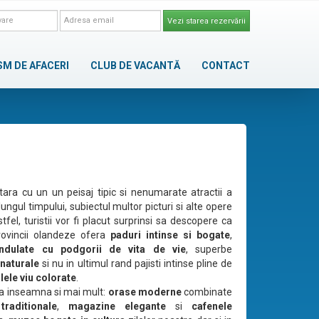
Vezi starea rezervării
SM DE AFACERI
CLUB DE VACANTĂ
CONTACT
tara cu un un peisaj tipic si nenumarate atractii a
lungul timpului, subiectul multor picturi si alte opere
tfel, turistii vor fi placut surprinsi sa descopere ca
rovincii olandeze ofera
paduri intinse si bogate
,
ondulate cu podgorii de vita de vie
, superbe
 naturale
si nu in ultimul rand pajisti intinse pline de
alele viu colorate
.
a inseamna si mai mult:
orase moderne
combinate
traditionale
,
magazine elegante
si
cafenele