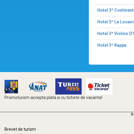
Hotel 3* Continent
Hotel 3* La Locand
Hotel 3* Violino D
Hotel 3* Kappa
Promoturism accepta plata si cu tichete de vacanta!
©
Brevet de turism