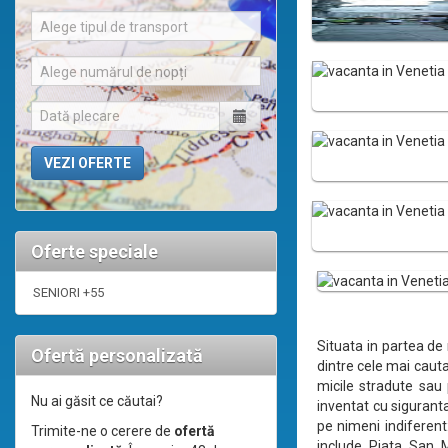
Alege tipul de transport
Alege numărul de nopți
Oferte speciale
SENIORI +55
Situata in partea de 
Ofertă personalizată
dintre cele mai caut
micile stradute sau 
Nu ai găsit ce căutai?
inventat cu siguranta
pe nimeni indiferent:
Trimite-ne o cerere de
ofertă
include Piata San M