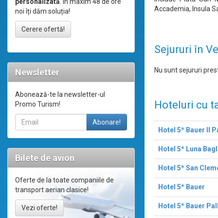
personalizată
. În maxim 48 de ore
Accademia, Insula Sa
noi îți dăm soluția!
Cerere ofertă!
Sejururi în V
Nu sunt sejururi prest
Newsletter
Abonează-te la newsletter-ul
Hoteluri cu t
Promo Turism!
Hotel 5* Bauer Il 
Hotel 5* Luna Bagl
Bilete de avion
Hotel 5* San Clem
Oferte de la toate companiile de
Hotel 5* Bauer
transport aerian clasice!
Hotel 5* Bauer Pal
Vezi oferte!