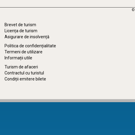
©
Brevet de turism
Licența de turism
Asigurare de insolvență
Politica de confidențialitate
Termeni de utilizare
Informații utile
Turism de afaceri
Contractul cu turistul
Condiții emitere bilete