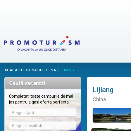
/
/
/
ACASA
DESTINATII
CHINA
LIJIANG
Caută vacantă!
Lijiang
Completati toate campurile de mai
China
jos pentru a gasi oferta perfecta!
Alege o țară
Alege o localitate