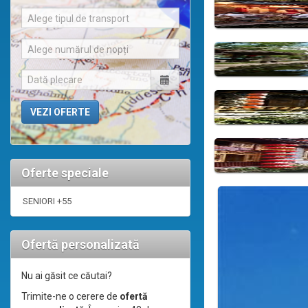
Alege tipul de transport
Alege numărul de nopți
Oferte speciale
SENIORI +55
Ofertă personalizată
Nu ai găsit ce căutai?
Trimite-ne o cerere de
ofertă