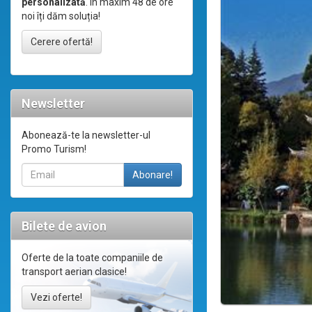
personalizată
. În maxim 48 de ore
noi îți dăm soluția!
Cerere ofertă!
Newsletter
Abonează-te la newsletter-ul
Promo Turism!
Bilete de avion
Oferte de la toate companiile de
transport aerian clasice!
Vezi oferte!