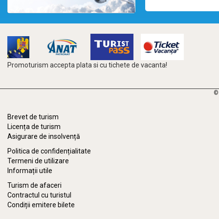
Promoturism accepta plata si cu tichete de vacanta!
©
Brevet de turism
Licența de turism
Asigurare de insolvență
Politica de confidențialitate
Termeni de utilizare
Informații utile
Turism de afaceri
Contractul cu turistul
Condiții emitere bilete