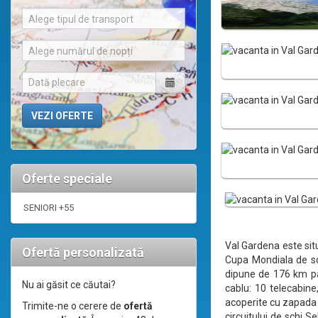
Alege tipul de transport
Alege numărul de nopți
Oferte speciale
SENIORI +55
Val Gardena este situ
Ofertă personalizată
Cupa Mondiala de sch
dipune de 176 km par
Nu ai găsit ce căutai?
cablu: 10 telecabine
acoperite cu zapada a
Trimite-ne o cerere de
ofertă
circuitului de schi S