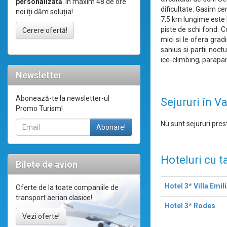
personalizată
. În maxim 48 de ore
dificultate. Gasim ce
noi îți dăm soluția!
7,5 km lungime este l
piste de schi fond. Co
Cerere ofertă!
mici si le ofera grad
sanius si partii noc
ice-climbing, parapa
Newsletter
Abonează-te la newsletter-ul
Sejururi în V
Promo Turism!
Nu sunt sejururi prest
Hoteluri cu t
Bilete de avion
Hotel 3* Villa Emil
Oferte de la toate companiile de
transport aerian clasice!
Hotel 3* Rodes
Vezi oferte!