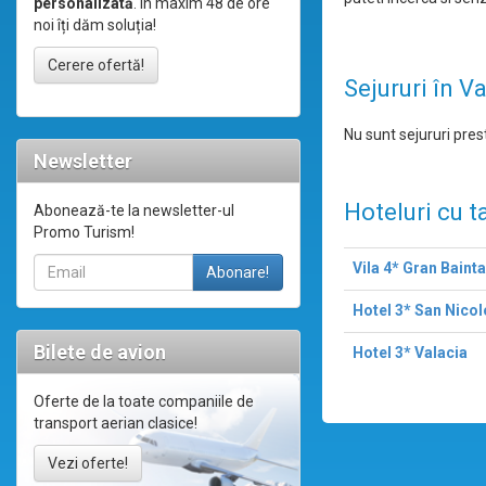
personalizată
. În maxim 48 de ore
noi îți dăm soluția!
Cerere ofertă!
Sejururi în V
Nu sunt sejururi prest
Newsletter
Hoteluri cu t
Abonează-te la newsletter-ul
Promo Turism!
Vila 4* Gran Bainta
Hotel 3* San Nicol
Bilete de avion
Hotel 3* Valacia
Oferte de la toate companiile de
transport aerian clasice!
Vezi oferte!