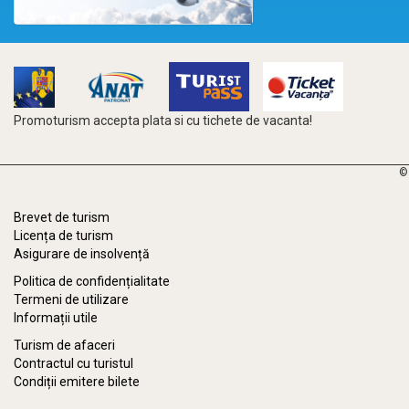
Promoturism accepta plata si cu tichete de vacanta!
©
Brevet de turism
Licența de turism
Asigurare de insolvență
Politica de confidențialitate
Termeni de utilizare
Informații utile
Turism de afaceri
Contractul cu turistul
Condiții emitere bilete