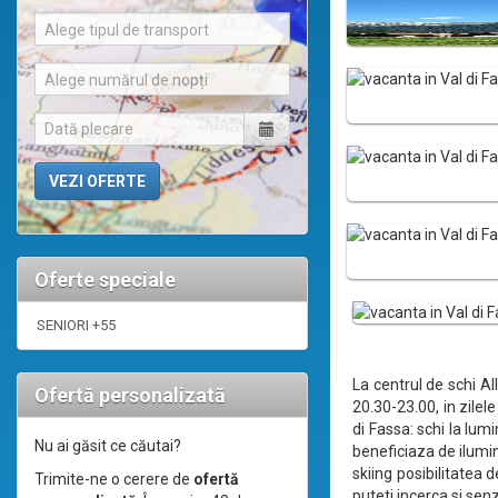
Alege tipul de transport
Alege numărul de nopți
Oferte speciale
SENIORI +55
La centrul de schi A
Ofertă personalizată
20.30-23.00, in zilel
di Fassa: schi la lum
Nu ai găsit ce căutai?
beneficiaza de ilumin
skiing posibilitatea
Trimite-ne o cerere de
ofertă
puteti incerca si sen