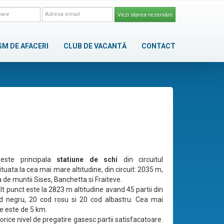
Vezi starea rezervării
SM DE AFACERI
CLUB DE VACANTĂ
CONTACT
 este principala
statiune de schi
din circuitul
ituata la cea mai mare altitudine, din circuit: 2035 m,
 de muntii Sises, Banchetta si Fraiteve.
lt punct este la 2823 m altitudine avand 45 partii din
d negru, 20 cod rosu si 20 cod albastru. Cea mai
ie este de 5 km.
 orice nivel de pregatire gasesc partii satisfacatoare.