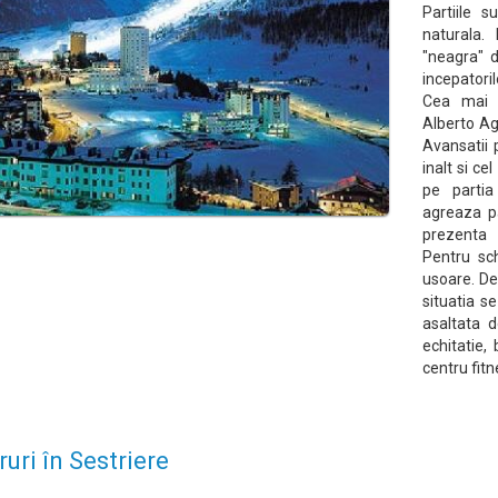
Partiile 
naturala.
"neagra" d
incepatoril
Cea mai r
Alberto Agn
Avansatii 
inalt si c
pe parti
agreaza pa
prezenta t
Pentru sc
usoare. De
situatia s
asaltata d
echitatie,
centru fitn
ruri în Sestriere