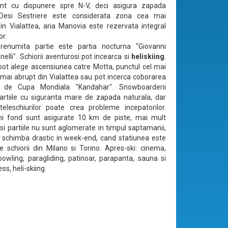
sunt cu dispunere spre N-V, deci asigura zapada
 Desi Sestriere este considerata zona cea mai
in Vialattea, aria Manovia este rezervata integral
or.
enumita partie este partia nocturna "Giovanni
elli". Schiorii aventurosi pot incearca si
heliskiing
.
pot alege ascensiunea catre Motta, punctul cel mai
el mai abrupt din Vialattea sau pot incerca coborarea
a de Cupa Mondiala "Kandahar". Snowboarderii
rtiile cu siguranta mare de zapada naturala, dar
eleschiurilor poate crea probleme incepatorilor.
hi fond sunt asigurate 10 km de piste, mai mult
si partiile nu sunt aglomerate in timpul saptamanii,
e schimba drastic in week-end, cand statiunea este
e schiorii din Milano si Torino. Apres-ski: cinema,
 bowling, paragliding, patinoar, parapanta, sauna si
ess, heli-skiing.