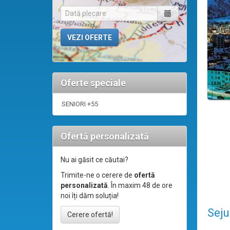
Oferte speciale
SENIORI +55
Ofertă personalizată
Nu ai găsit ce căutai?
Trimite-ne o cerere de
ofertă
personalizată
. În maxim 48 de ore
noi îți dăm soluția!
Seju
Cerere ofertă!