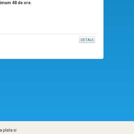
imum 48 de ore.
DETALII
 plata si