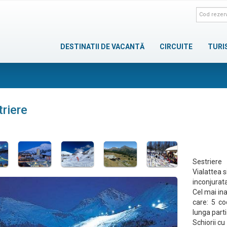
DESTINATII DE VACANTĂ
CIRCUITE
TURI
riere
Sestriere
Vialattea s
inconjurata
Cel mai ina
care: 5 co
lunga part
Schiorii cu