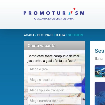
/
/
/
ACASA
DESTINATII
ITALIA
SESTRIERE
Caută vacantă!
Sest
Completati toate campurile de mai
Italia
jos pentru a gasi oferta perfecta!
Alege o țară
Alege o localitate
Alege tipul de transport
Alege numărul de nopți