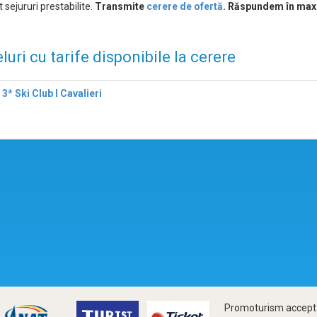
 sejururi prestabilite.
Transmite
cerere de ofertă
. Răspundem în max
luri cu tarife disponibile la cerere
 3* Ski Club I Cavalieri
Promoturism accepta