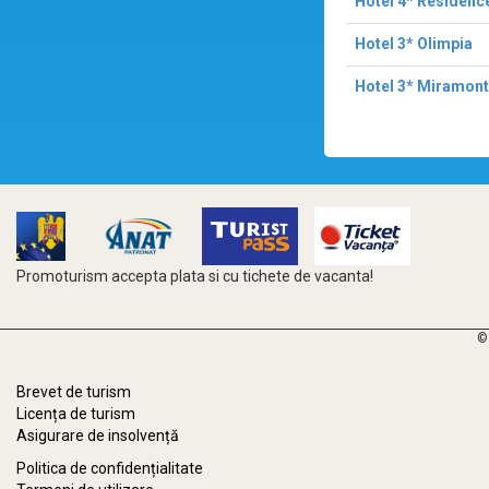
Hotel 4* Residenc
Hotel 3* Olimpia
Hotel 3* Miramont
Promoturism accepta plata si cu tichete de vacanta!
©
Brevet de turism
Licența de turism
Asigurare de insolvență
Politica de confidențialitate