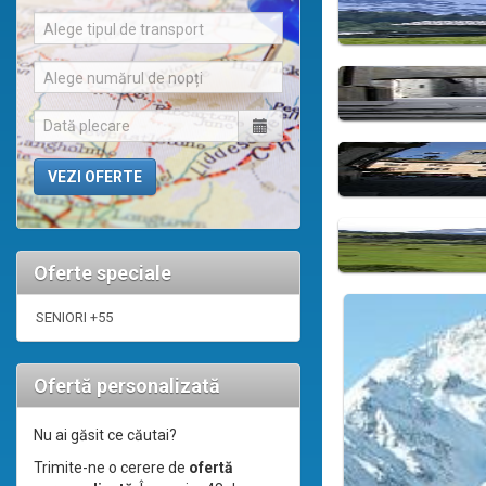
Alege tipul de transport
Alege numărul de nopți
Oferte speciale
SENIORI +55
Ofertă personalizată
Nu ai găsit ce căutai?
Trimite-ne o cerere de
ofertă