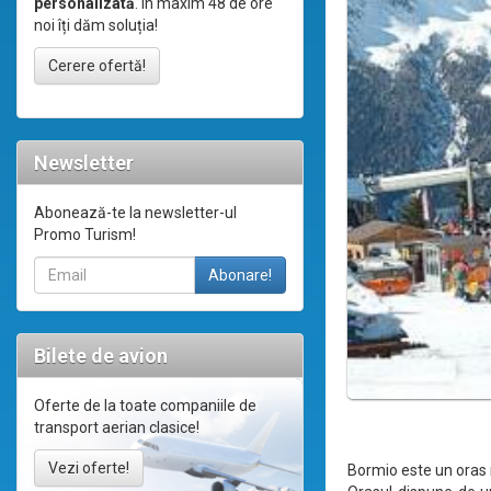
personalizată
. În maxim 48 de ore
noi îți dăm soluția!
Cerere ofertă!
Newsletter
Abonează-te la newsletter-ul
Promo Turism!
Bilete de avion
Oferte de la toate companiile de
transport aerian clasice!
Vezi oferte!
Bormio este un oras me