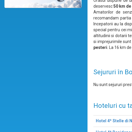
Orasul dispune de 
deservesc
50 km de 
Amatorilor de senza
recomandam partia Bi
Incepatorii au la disp
special pentru cei mi
altitudinii si dotarii
si imprejurimile sun
pesteri
. La 16 km de
Sejururi în B
Nu sunt sejururi prest
Hoteluri cu t
Hotel 4* Stelle di 