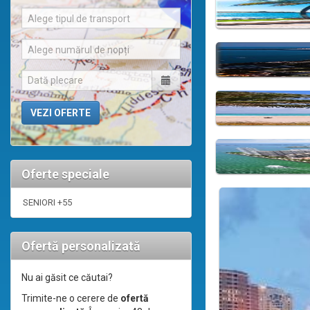
Alege tipul de transport
Alege numărul de nopți
Oferte speciale
SENIORI +55
Ofertă personalizată
Nu ai găsit ce căutai?
Trimite-ne o cerere de
ofertă