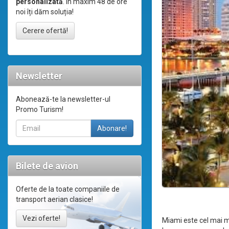
personalizată
. În maxim 48 de ore
noi îți dăm soluția!
Cerere ofertă!
Newsletter
Abonează-te la newsletter-ul
Promo Turism!
Bilete de avion
Oferte de la toate companiile de
transport aerian clasice!
Vezi oferte!
Miami este cel mai m