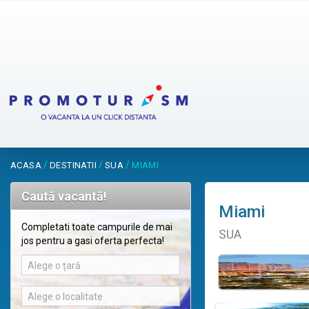
/
/
/
ACASA
DESTINATII
SUA
MIAMI
Caută vacantă!
Miami
Completati toate campurile de mai
SUA
jos pentru a gasi oferta perfecta!
Alege o țară
Alege o localitate