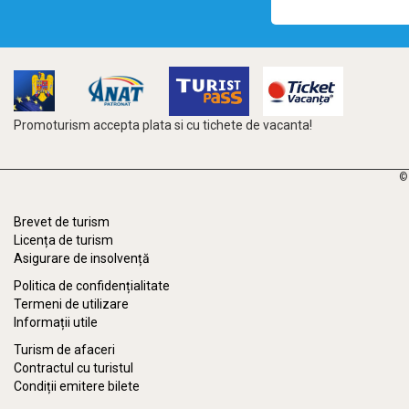
Promoturism accepta plata si cu tichete de vacanta!
©
Brevet de turism
Licența de turism
Asigurare de insolvență
Politica de confidențialitate
Termeni de utilizare
Informații utile
Turism de afaceri
Contractul cu turistul
Condiții emitere bilete