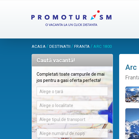
/
/
/
ACASA
DESTINATII
FRANTA
ARC 1800
Caută vacantă!
Arc
Completati toate campurile de mai
Frant
jos pentru a gasi oferta perfecta!
Alege o țară
Alege o localitate
Alege tipul de transport
Alege numărul de nopți