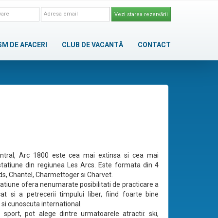
Vezi starea rezervării
SM DE AFACERI
CLUB DE VACANTĂ
CONTACT
entral, Arc 1800 este cea mai extinsa si cea mai
tatiune din regiunea Les Arcs. Este formata din 4
rds, Chantel, Charmettoger si Charvet.
atiune ofera nenumarate posibilitati de practicare a
cat si a petrecerii timpului liber, fiind foarte bine
 si cunoscuta international.
de sport, pot alege dintre urmatoarele atractii: ski,