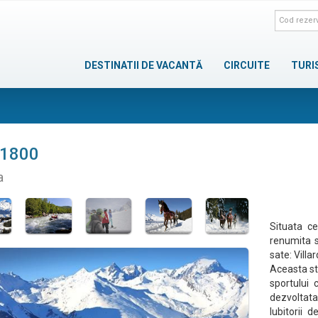
DESTINATII DE VACANTĂ
CIRCUITE
TURI
 1800
a
Situata c
renumita s
sate: Villa
Aceasta st
sportului 
dezvoltata
Iubitorii 