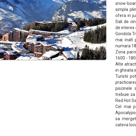
snow-board
simpla pli
ofera in j
Sali de ci
de interes 
Gondola Tra
mai inalt
numara 18 
Zona parcu
1600 - 180
Alte atrac
in gheata i
Turistii 
practicare
piscinele
trebuie sa 
Red Hot Sa
Cel mai p
Apocalypse
sa mergeti
cateva locu