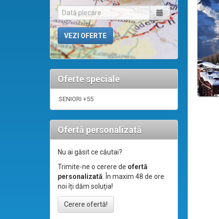
Oferte speciale
SENIORI +55
Ofertă personalizată
Nu ai găsit ce căutai?
Trimite-ne o cerere de
ofertă
personalizată
. În maxim 48 de ore
noi îți dăm soluția!
Cerere ofertă!