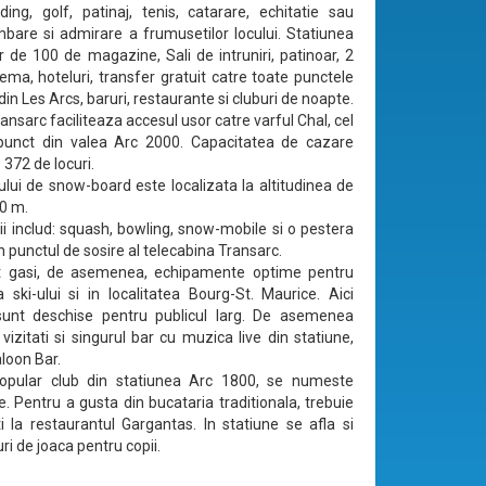
ing, golf, patinaj, tenis, catarare, echitatie sau
mbare si admirare a frumusetilor locului. Statiunea
ur de 100 de magazine, Sali de intruniri, patinoar, 2
nema, hoteluri, transfer gratuit catre toate punctele
din Les Arcs, baruri, restaurante si cluburi de noapte.
nsarc faciliteaza accesul usor catre varful Chal, cel
 punct din valea Arc 2000. Capacitatea de cazare
372 de locuri.
lui de snow-board este localizata la altitudinea de
0 m.
tii includ: squash, bowling, snow-mobile si o pestera
n punctul de sosire al telecabina Transarc.
pot gasi, de asemenea, echipamente optime pentru
a ski-ului si in localitatea Bourg-St. Maurice. Aici
 sunt deschise pentru publicul larg. De asemenea
vizitati si singurul bar cu muzica live din statiune,
loon Bar.
opular club din statiunea Arc 1800, se numeste
. Pentru a gusta din bucataria traditionala, trebuie
 la restaurantul Gargantas. In statiune se afla si
ri de joaca pentru copii.