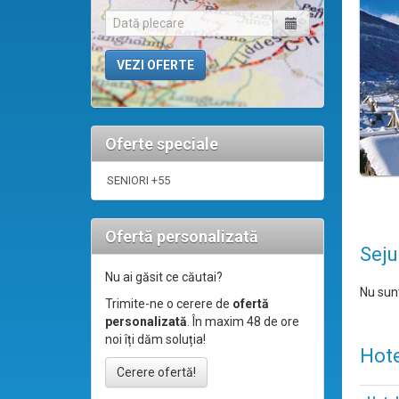
Oferte speciale
SENIORI +55
Ofertă personalizată
Seju
Nu ai găsit ce căutai?
Nu sunt
Trimite-ne o cerere de
ofertă
personalizată
. În maxim 48 de ore
noi îți dăm soluția!
Hote
Cerere ofertă!