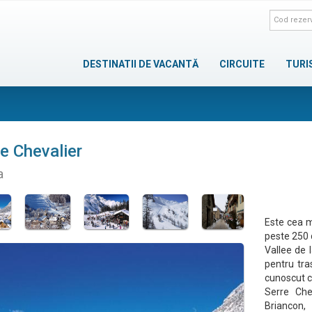
DESTINATII DE VACANTĂ
CIRCUITE
TURI
e Chevalier
a
Este cea m
peste 250 d
Vallee de 
pentru tra
cunoscut ca
Serre Chea
Briancon,