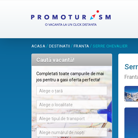
/
/
/
ACASA
DESTINATII
FRANTA
SERRE CHEVALIER
Caută vacantă!
Serr
Completati toate campurile de mai
Frant
jos pentru a gasi oferta perfecta!
Alege o țară
Alege o localitate
Alege tipul de transport
Alege numărul de nopți