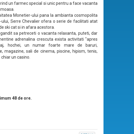
erind un farmec special si unic pentru a face vacanta
rumoasa.
imitatea Monetier-ului pana la ambianta cosmopolita
ului, Serre Chevalier ofera o serie de facilitati atat
 de ski cat si in afara acestora.
 gandit sa petreceti o vacanta relaxanta, puteti, dar
entine adrenalina crescuta exista activitati "apres
inaj, hochei, un numar foarte mare de baruri,
e, magazine, sali de cinema, piscine, hipism, tenis,
i chiar un casino.
imum 48 de ore.