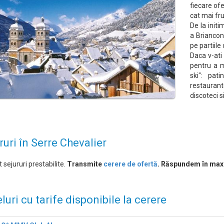
fiecare of
cat mai f
De la init
a Briancon-
pe partiile
Daca v-ati
pentru a m
ski": pat
restaurant
discoteci s
ruri în Serre Chevalier
 sejururi prestabilite.
Transmite
cerere de ofertă
. Răspundem în max
luri cu tarife disponibile la cerere