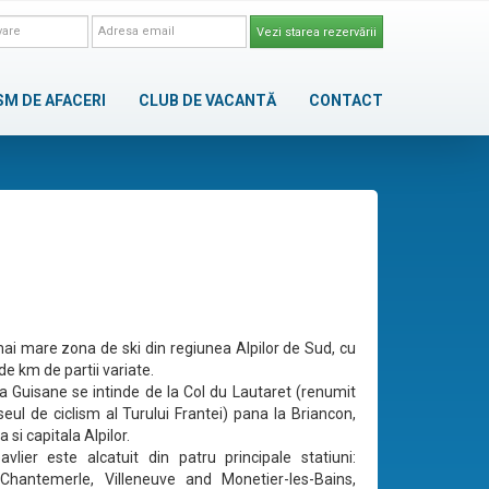
Vezi starea rezervării
SM DE AFACERI
CLUB DE VACANTĂ
CONTACT
ai mare zona de ski din regiunea Alpilor de Sud, cu
e km de partii variate.
la Guisane se intinde de la Col du Lautaret (renumit
seul de ciclism al Turului Frantei) pana la Briancon,
 si capitala Alpilor.
vlier este alcatuit din patru principale statiuni:
 Chantemerle, Villeneuve and Monetier-les-Bains,