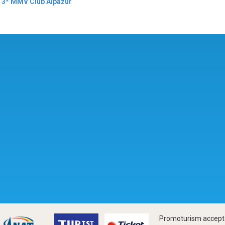
 3* MMV Club Alpazur
Promoturism accepta